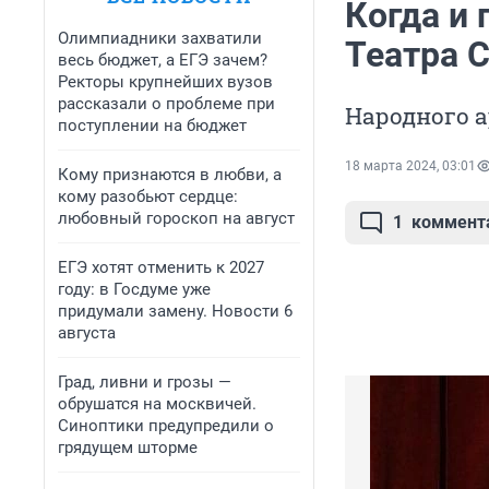
Когда и 
Олимпиадники захватили
Театра 
весь бюджет, а ЕГЭ зачем?
Ректоры крупнейших вузов
рассказали о проблеме при
Народного а
поступлении на бюджет
18 марта 2024, 03:01
Кому признаются в любви, а
кому разобьют сердце:
любовный гороскоп на август
1
коммент
ЕГЭ хотят отменить к 2027
году: в Госдуме уже
придумали замену. Новости 6
августа
Град, ливни и грозы —
обрушатся на москвичей.
Синоптики предупредили о
грядущем шторме