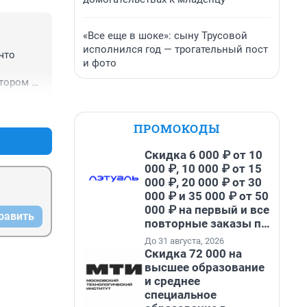
«Все еще в шоке»: сыну Трусовой
исполнился год — трогательный пост
то 
и фото
тором 
+0
–0
ПРОМОКОДЫ
Скидка 6 000 ₽ от 10
000 ₽, 10 000 ₽ от 15
000 ₽, 20 000 ₽ от 30
000 ₽ и 35 000 ₽ от 50
000 ₽ на первый и все
равить
повторные заказы по
промокоду НАБЕРИ
До 31 августа, 2026
Скидка 72 000 на
высшее образование
и среднее
специальное