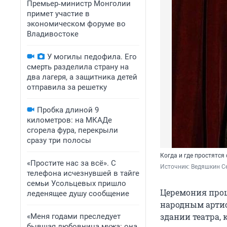
Премьер‑министр Монголии
примет участие в
экономическом форуме во
Владивостоке
У могилы педофила. Его
смерть разделила страну на
два лагеря, а защитника детей
отправила за решетку
Пробка длиной 9
километров: на МКАДе
сгорела фура, перекрыли
сразу три полосы
Когда и где простятс
«Простите нас за всё». С
Источник: 
Ведяшкин Се
телефона исчезнувшей в тайге
семьи Усольцевых пришло
Церемония прощ
леденящее душу сообщение
народным артис
здании театра, 
«Меня годами преследует
бывшая любовница мужа: она