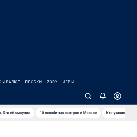
СЫ ВАЛЮТ
ПРОБКИ
ZODY
ИГРЫ
. Кто её выкупил
10 неизбитых экотроп в Москве
Кто ухаживает з