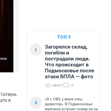
ТОП 5
Загорелся склад,
1
погибли и
пострадали люди.
Что происходит в
Подмосковье после
атаки БПЛА — фото
146 811
17
 Сатиры,
«Я с СВО, у меня отец
рта в
2
директор». В Подмосковье
мужчина устроил пожар из-за