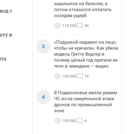
шашлыков на балконе, а
потом отказался оплатить
иод с
соседям ущерб
118 353
54
ату и
«Подушкой надавил на лицо,
3
чтобы не кричала». Как убили
модель Гретту Ведлер и
та.
почему целый год прятали ее
тело в чемодане — видео
104 949
14
В Подмосковье ввели режим
4
ЧС из-за смертельной атаки
дронов по промышленной
зоне
103 443
4