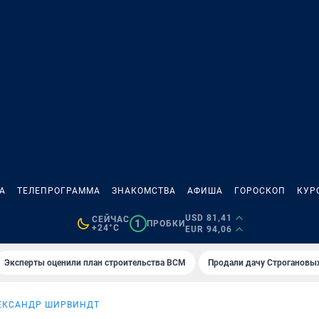
А
ТЕЛЕПРОГРАММА
ЗНАКОМСТВА
АФИША
ГОРОСКОП
КУР
USD 81,41
СЕЙЧАС
1
ПРОБКИ
+24°C
EUR 94,06
Эксперты оценили план строительства ВСМ
Продали дачу Строгановых
ЕКСАНДР ШИРВИНДТ