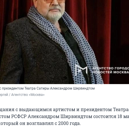
я с президентом Театра Сатиры Александром Ширвиндтом
ргей / Агентство «Москва»
ания с выдающимся артистом и президентом Театра
том РСФСР Александром Ширвиндтом состоится 18 ма
который он возглавлял с 2000 года.