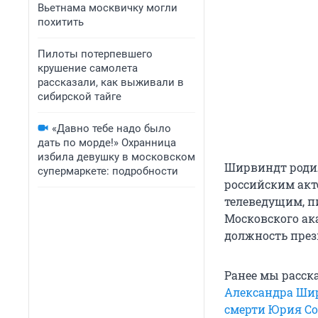
Вьетнама москвичку могли
похитить
Пилоты потерпевшего
крушение самолета
рассказали, как выживали в
сибирской тайге
«Давно тебе надо было
дать по морде!» Охранница
избила девушку в московском
Ширвиндт родил
супермаркете: подробности
российским акт
телеведущим, п
Московского ака
должность през
Ранее мы расск
Александра Ши
смерти Юрия С