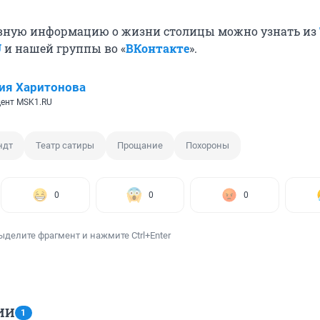
вную информацию о жизни столицы можно узнать из
U
и нашей группы во «
ВКонтакте
».
ия Харитонова
ент MSK1.RU
ндт
Театр сатиры
Прощание
Похороны
0
0
0
ыделите фрагмент и нажмите Ctrl+Enter
ИИ
1