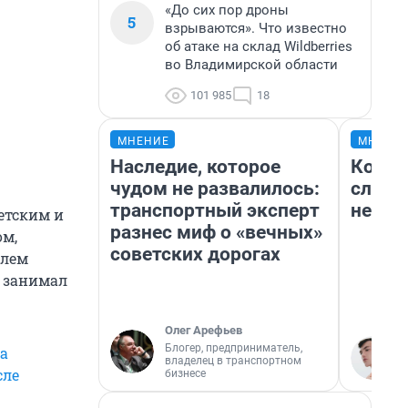
«До сих пор дроны
5
взрываются». Что известно
об атаке на склад Wildberries
во Владимирской области
101 985
18
МНЕНИЕ
МНЕНИ
Наследие, которое
Когда
чудом не развалилось:
слов:
транспортный эксперт
немых
етским и
разнес миф о «вечных»
ом,
советских дорогах
елем
н занимал
Олег Арефьев
Блогер, предприниматель,
а
владелец в транспортном
сле
бизнесе