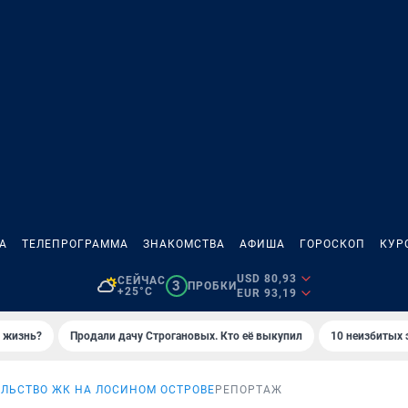
А
ТЕЛЕПРОГРАММА
ЗНАКОМСТВА
АФИША
ГОРОСКОП
КУР
USD 80,93
СЕЙЧАС
3
ПРОБКИ
+25°C
EUR 93,19
ю жизнь?
Продали дачу Строгановых. Кто её выкупил
10 неизбитых 
ЛЬСТВО ЖК НА ЛОСИНОМ ОСТРОВЕ
РЕПОРТАЖ