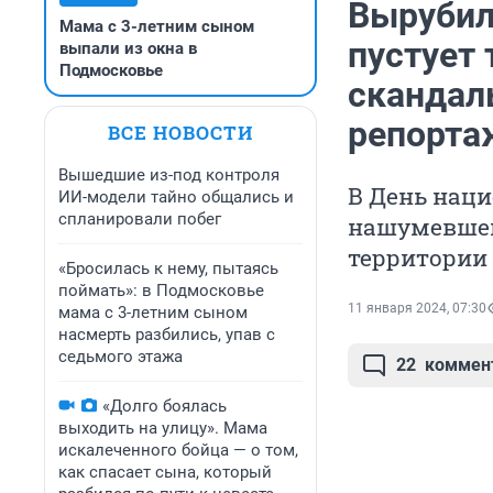
Вырубил
Мама с 3-летним сыном
пустует 
выпали из окна в
Подмосковье
скандал
репорта
ВСЕ НОВОСТИ
Вышедшие из-под контроля
В День наци
ИИ-модели тайно общались и
спланировали побег
нашумевшем
территории
«Бросилась к нему, пытаясь
поймать»: в Подмосковье
11 января 2024, 07:30
мама с 3-летним сыном
насмерть разбились, упав с
седьмого этажа
22
коммен
«Долго боялась
выходить на улицу». Мама
искалеченного бойца — о том,
как спасает сына, который