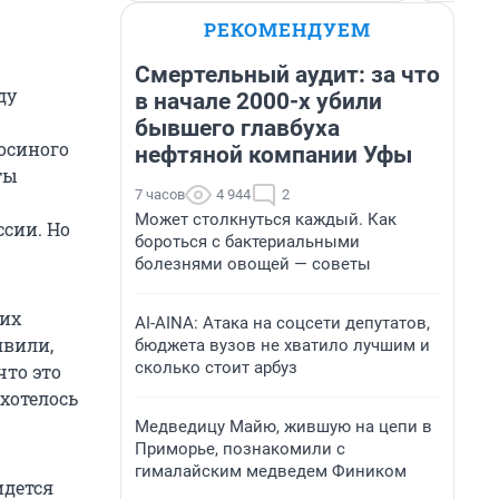
РЕКОМЕНДУЕМ
Смертельный аудит: за что
ду
в начале 2000-х убили
бывшего главбуха
осиного
нефтяной компании Уфы
ты
7 часов
4 944
2
Может столкнуться каждый. Как
сии. Но
бороться с бактериальными
болезнями овощей — советы
 их
AI-AINA: Атака на соцсети депутатов,
явили,
бюджета вузов не хватило лучшим и
сколько стоит арбуз
что это
 хотелось
Медведицу Майю, жившую на цепи в
Приморье, познакомили с
гималайским медведем Фиником
идется