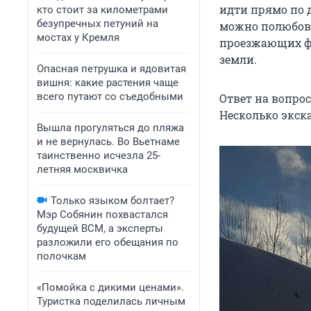
идти прямо по д
кто стоит за километрами
безупречных петуний на
можно полюбов
мостах у Кремля
проезжающих фу
земли.
Опасная петрушка и ядовитая
вишня: какие растения чаще
всего путают со съедобными
Ответ на вопрос
Несколько экск
Вышла прогуляться до пляжа
и не вернулась. Во Вьетнаме
таинственно исчезла 25-
летняя москвичка
Только языком болтает?
Мэр Собянин похвастался
будущей ВСМ, а эксперты
разложили его обещания по
полочкам
«Помойка с дикими ценами».
Туристка поделилась личным