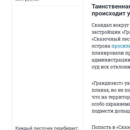
Таинственная
происходит у
Скандал вокруг 
застройщик «Гр
«Сказочный лес
острова
просил
планировали пр
администрации,
суд иск отклони
«Гранднэкст» у
планах, но не 
что на территор
особо охраняема
подвести дольщ
Попасть в «Ска
Каждый листочек перебирает: