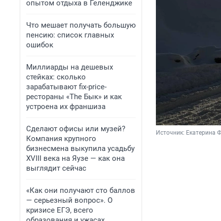
опытом отдыха в Геленджике
Что мешает получать большую
пенсию: список главных
ошибок
Миллиарды на дешевых
стейках: сколько
зарабатывают fix-price-
рестораны «The Бык» и как
устроена их франшиза
Сделают офисы или музей?
Источник: 
Екатерина Ф
Компания крупного
бизнесмена выкупила усадьбу
XVIII века на Яузе — как она
выглядит сейчас
«Как они получают сто баллов
— серьезный вопрос». О
кризисе ЕГЭ, всего
образования и ужасах