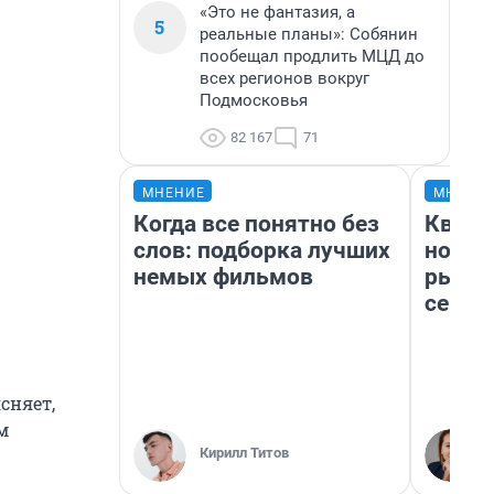
«Это не фантазия, а
5
реальные планы»: Собянин
пообещал продлить МЦД до
всех регионов вокруг
Подмосковья
82 167
71
МНЕНИЕ
МНЕНИ
Когда все понятно без
Кварт
слов: подборка лучших
но де
немых фильмов
рынок
сейча
сняет,
м
Кирилл Титов