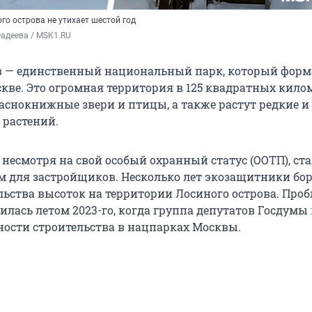
го острова не утихает шестой год
адеева / MSK1.RU
в — единственный национальный парк, который форм
скве. Это огромная территория в 125 квадратных кило
аснокнижные звери и птицы, а также растут редкие и
растений.
 несмотря на свой особый охранный статус (ООТП), ста
 для застройщиков. Несколько лет экозащитники бо
льства высоток на территории Лосиного острова. Про
илась летом 2023-го, когда группа депутатов Госдумы
ости строительства в нацпарках Москвы.