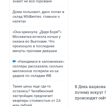
знают не все горожане
Дома полыхают, дрон попал в
склад Wildberries: главное о
налетах
«Она крикнула: „Дядя Боря!“»
Москвичка исчезла ночью у
океана во Вьетнаме. Что
произошло в последние
минуты пропажи девушки
«Находимся в заложниках»:
селлеры рассказали, сколько
миллионов потеряли из-за
ударов по складам WB
В День национа
Такие цены еще где-то
остались? Челябинский
почему вокруг 
застройщик предлагает
происходит сей
квартиры стоимостью от 2,6
млн рублей