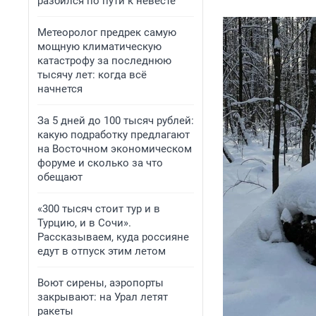
разбился по пути к невесте
Метеоролог предрек самую
мощную климатическую
катастрофу за последнюю
тысячу лет: когда всё
начнется
За 5 дней до 100 тысяч рублей:
какую подработку предлагают
на Восточном экономическом
форуме и сколько за что
обещают
«300 тысяч стоит тур и в
Турцию, и в Сочи».
Рассказываем, куда россияне
едут в отпуск этим летом
Воют сирены, аэропорты
закрывают: на Урал летят
ракеты