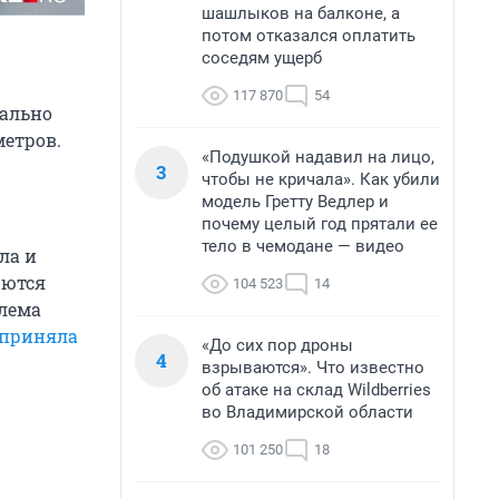
шашлыков на балконе, а
потом отказался оплатить
соседям ущерб
117 870
54
ально
метров.
«Подушкой надавил на лицо,
3
чтобы не кричала». Как убили
модель Гретту Ведлер и
почему целый год прятали ее
тело в чемодане — видео
ла и
рются
104 523
14
блема
приняла
«До сих пор дроны
4
взрываются». Что известно
об атаке на склад Wildberries
во Владимирской области
101 250
18