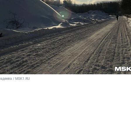
адеева / MSK1.RU