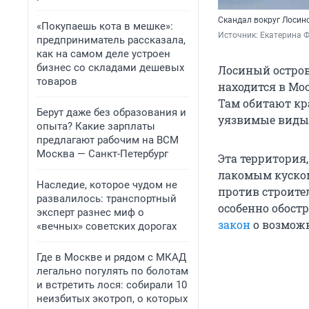
Скандал вокруг Лосино
«Покупаешь кота в мешке»:
Источник: 
Екатерина Ф
предприниматель рассказала,
как на самом деле устроен
бизнес со складами дешевых
Лосиный остро
товаров
находится в Мо
Там обитают кр
Берут даже без образования и
уязвимые виды 
опыта? Какие зарплаты
предлагают рабочим на ВСМ
Москва — Санкт-Петербург
Эта территория,
лакомым куском
Наследие, которое чудом не
против строите
развалилось: транспортный
особенно обостр
эксперт разнес миф о
закон
о возможн
«вечных» советских дорогах
Где в Москве и рядом с МКАД
легально погулять по болотам
и встретить лося: собирали 10
неизбитых экотроп, о которых