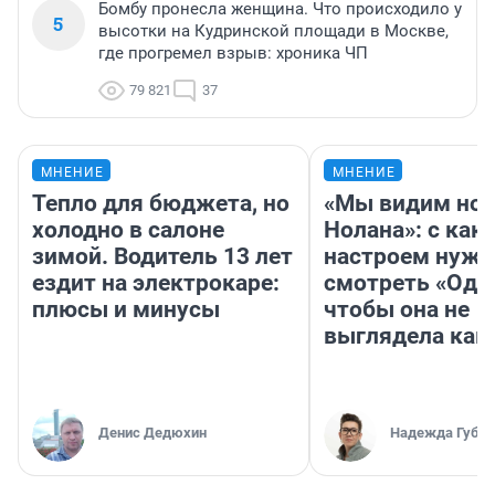
Бомбу пронесла женщина. Что происходило у
5
высотки на Кудринской площади в Москве,
где прогремел взрыв: хроника ЧП
79 821
37
МНЕНИЕ
МНЕНИЕ
Тепло для бюджета, но
«Мы видим нов
холодно в салоне
Нолана»: с как
зимой. Водитель 13 лет
настроем нужн
ездит на электрокаре:
смотреть «Оди
плюсы и минусы
чтобы она не
выглядела как
Денис Дедюхин
Надежда Губар