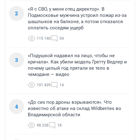
«Я с СВО, у меня отец директор». В
2
Подмосковье мужчина устроил пожар из-за
шашлыков на балконе, а потом отказался
оплатить соседям ущерб
115 140
54
«Подушкой надавил на лицо, чтобы не
3
кричала». Как убили модель Гретту Ведлер и
почему целый год прятали ее тело в
чемодане — видео
101 439
14
«До сих пор дроны взрываются». Что
4
известно об атаке на склад Wildberries во
Владимирской области
98 238
18