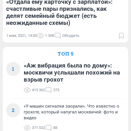
«Отдала ему карточку с зарплатой»:
счастливые пары признались, как
делят семейный бюджет (есть
неожиданные схемы)
1 мая, 2021, 14:00
1 508
Обсудить
ТОП 5
«Аж вибрация была по дому»:
1
москвичи услышали похожий на
взрыв грохот
415 362
373
«У машин сигналки заорали». Что известно о
2
грохоте, который напугал москвичей: фото и
видео
371 022
88