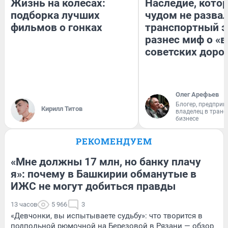
Жизнь на колесах:
Наследие, кото
подборка лучших
чудом не разва
фильмов о гонках
транспортный э
разнес миф о «
советских доро
Олег Арефьев
Блогер, предприн
Кирилл Титов
владелец в тран
бизнесе
РЕКОМЕНДУЕМ
«Мне должны 17 млн, но банку плачу
я»: почему в Башкирии обманутые в
ИЖС не могут добиться правды
13 часов
5 966
3
«Девчонки, вы испытываете судьбу»: что творится в
подпольной рюмочной на Березовой в Рязани — обзор