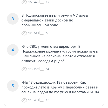
155 475
17
В Подмосковье ввели режим ЧС из-за
3
смертельной атаки дронов по
промышленной зоне
125 511
6
«Я с СВО, у меня отец директор». В
4
Подмосковье мужчина устроил пожар из-за
шашлыков на балконе, а потом отказался
оплатить соседям ущерб
119 292
54
«На 18 отдыхающих 18 поваров». Как
5
проходит лето в Крыму с перебоями света и
бензина, водой по графику и налетами БПЛА
115 401
18