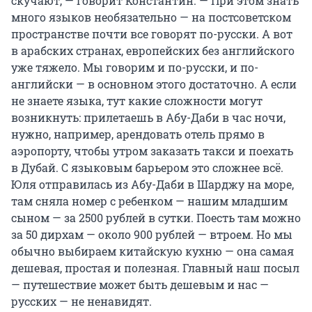
скучают, — говорит Константин. — При этом знать
много языков необязательно — на постсоветском
пространстве почти все говорят по-русски. А вот
в арабских странах, европейских без английского
уже тяжело. Мы говорим и по-русски, и по-
английски — в основном этого достаточно. А если
не знаете языка, тут какие сложности могут
возникнуть: прилетаешь в Абу-Даби в час ночи,
нужно, например, арендовать отель прямо в
аэропорту, чтобы утром заказать такси и поехать
в Дубай. С языковым барьером это сложнее всё.
Юля отправилась из Абу-Даби в Шарджу
на море,
там сняла номер с ребенком — нашим младшим
сыном — за 2500 рублей в сутки. Поесть там можно
за 50 дирхам — около 900 рублей — втроем. Но мы
обычно выбираем китайскую кухню — она самая
дешевая, простая и полезная. Главный наш посыл
— путешествие может быть дешевым и нас —
русских — не ненавидят.