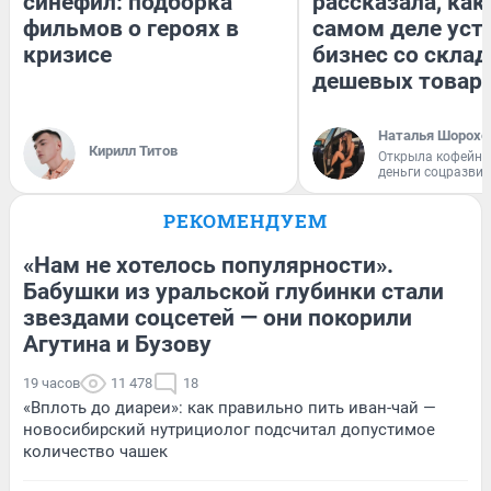
синефил: подборка
рассказала, как
фильмов о героях в
самом деле уст
кризисе
бизнес со скла
дешевых товар
Наталья Шорохо
Кирилл Титов
Открыла кофейну
деньги соцразви
РЕКОМЕНДУЕМ
«Нам не хотелось популярности».
Бабушки из уральской глубинки стали
звездами соцсетей — они покорили
Агутина и Бузову
19 часов
11 478
18
«Вплоть до диареи»: как правильно пить иван-чай —
новосибирский нутрициолог подсчитал допустимое
количество чашек