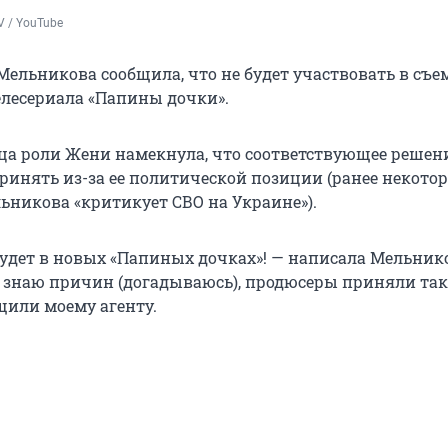
 / YouTube
Мельникова сообщила, что не будет участвовать в съе
телесериала «Папины дочки».
а роли Жени намекнула, что соответствующее решен
ринять из-за ее политической позиции (ранее некото
льникова «критикует СВО на Украине»).
 будет в новых «Папиных дочках»! — написала Мельник
не знаю причин (догадываюсь), продюсеры приняли так
щили моему агенту.