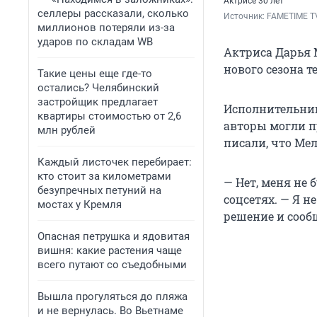
Актрисе 30 лет
селлеры рассказали, сколько
Источник: 
FAMETIME TV
миллионов потеряли из-за
ударов по складам WB
Актриса Дарья 
нового сезона 
Такие цены еще где-то
остались? Челябинский
застройщик предлагает
Исполнительниц
квартиры стоимостью от 2,6
авторы могли п
млн рублей
писали, что Ме
Каждый листочек перебирает:
кто стоит за километрами
— Нет, меня не
безупречных петуний на
соцсетях. — Я 
мостах у Кремля
решение и сооб
Опасная петрушка и ядовитая
вишня: какие растения чаще
всего путают со съедобными
Вышла прогуляться до пляжа
и не вернулась. Во Вьетнаме