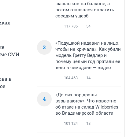
шашлыков на балконе, а
потом отказался оплатить
соседям ущерб
мках
117 786
54
«Подушкой надавил на лицо,
3
ие
чтобы не кричала». Как убили
рые СМИ
модель Гретту Ведлер и
почему целый год прятали ее
тело в чемодане — видео
104 463
14
ова в
ое
«До сих пор дроны
4
взрываются». Что известно
об атаке на склад Wildberries
во Владимирской области
101 124
18