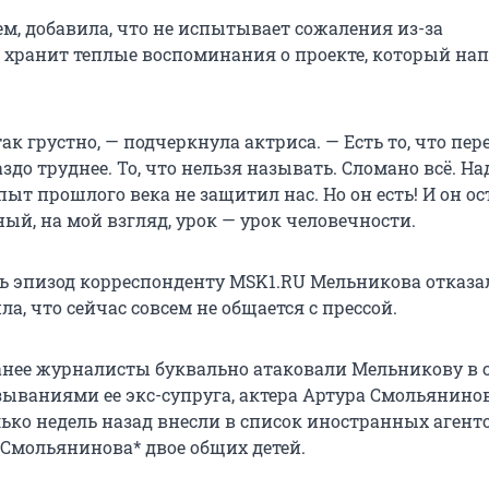
ем, добавила, что не испытывает сожаления из-за
 хранит теплые воспоминания о проекте, который на
 так грустно, — подчеркнула актриса. — Есть то, что пе
здо труднее. То, что нельзя называть. Сломано всё. Н
пыт прошлого века не защитил нас. Но он есть! И он о
ный, на мой взгляд, урок — урок человечности.
 эпизод корреспонденту MSK1.RU Мельникова отказал
а, что сейчас совсем не общается с прессой.
ранее журналисты буквально атаковали Мельникову в с
ываниями ее экс-супруга, актера Артура Смольянинов
ько недель назад внесли в список иностранных агенто
Смольянинова* двое общих детей.