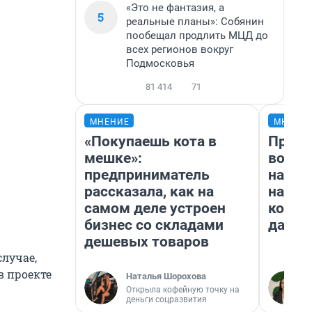
«Это не фантазия, а
5
реальные планы»: Собянин
пообещал продлить МЦД до
всех регионов вокруг
Подмосковья
81 414
71
МНЕНИЕ
МНЕНИ
«Покупаешь кота в
Прода
мешке»:
возьм
предприниматель
нам г
рассказала, как на
налог
самом деле устроен
косне
бизнес со складами
даже 
дешевых товаров
случае,
в проекте
Наталья Шорохова
Открыла кофейную точку на
деньги соцразвития