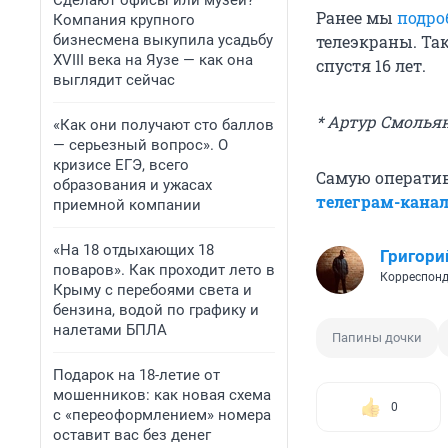
Сделают офисы или музей?
Ранее мы
подро
Компания крупного
бизнесмена выкупила усадьбу
телеэкраны. Та
XVIII века на Яузе — как она
спустя 16 лет.
выглядит сейчас
* Артур Смолья
«Как они получают сто баллов
— серьезный вопрос». О
кризисе ЕГЭ, всего
Самую операти
образования и ужасах
телеграм-кана
приемной компании
«На 18 отдыхающих 18
Григори
поваров». Как проходит лето в
Корреспонд
Крыму с перебоями света и
бензина, водой по графику и
налетами БПЛА
Папины дочки
Подарок на 18-летие от
мошенников: как новая схема
0
с «переоформлением» номера
оставит вас без денег