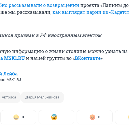
бно рассказывали о возвращении
проекта «Папины до
кже мы рассказывали,
как выглядят парни из «Кадетс
нинов признан в РФ иностранным агентом.
вную информацию о жизни столицы можно узнать из
ла MSK1.RU
и нашей группы во «
ВКонтакте
».
й Лейба
ент MSK1.RU
Актриса
Дарья Мельникова
0
1
0