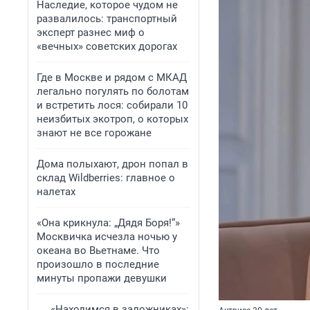
Наследие, которое чудом не
развалилось: транспортный
эксперт разнес миф о
«вечных» советских дорогах
Где в Москве и рядом с МКАД
легально погулять по болотам
и встретить лося: собирали 10
неизбитых экотроп, о которых
знают не все горожане
Дома полыхают, дрон попал в
склад Wildberries: главное о
налетах
«Она крикнула: „Дядя Боря!“»
Москвичка исчезла ночью у
океана во Вьетнаме. Что
произошло в последние
минуты пропажи девушки
«Находимся в заложниках»: