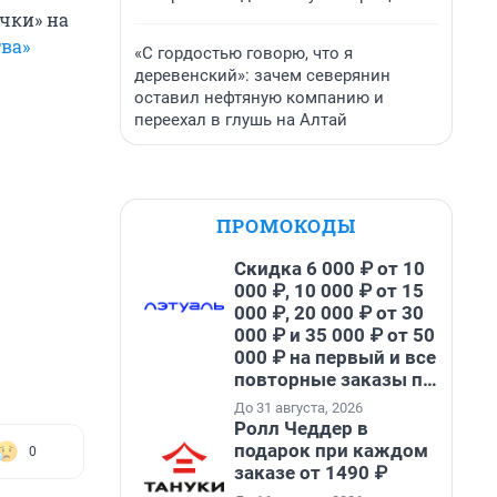
чки» на
тва»
«С гордостью говорю, что я
деревенский»: зачем северянин
оставил нефтяную компанию и
переехал в глушь на Алтай
ПРОМОКОДЫ
Скидка 6 000 ₽ от 10
000 ₽, 10 000 ₽ от 15
000 ₽, 20 000 ₽ от 30
000 ₽ и 35 000 ₽ от 50
000 ₽ на первый и все
повторные заказы по
промокоду НАБЕРИ
До 31 августа, 2026
Ролл Чеддер в
подарок при каждом
0
заказе от 1490 ₽