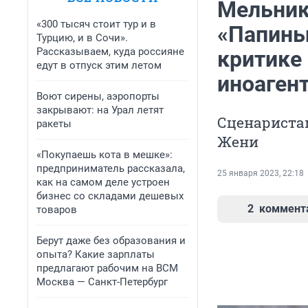
Мельник
«300 тысяч стоит тур и в
«Папины
Турцию, и в Сочи».
Рассказываем, куда россияне
критике
едут в отпуск этим летом
иноаген
Воют сирены, аэропорты
закрывают: на Урал летят
Сценаристам
ракеты
Жени
«Покупаешь кота в мешке»:
предприниматель рассказала,
25 января 2023, 22:18
как на самом деле устроен
бизнес со складами дешевых
2
коммент
товаров
Берут даже без образования и
опыта? Какие зарплаты
предлагают рабочим на ВСМ
Москва — Санкт-Петербург