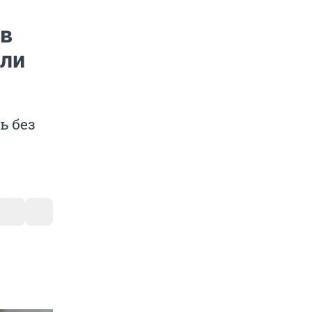
 в
или
ь без