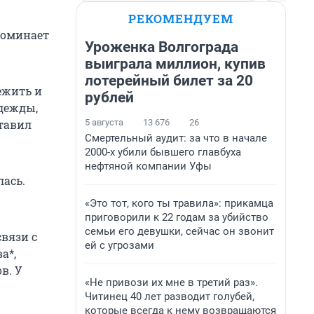
РЕКОМЕНДУЕМ
поминает
Уроженка Волгограда
выиграла миллион, купив
лотерейный билет за 20
режить и
рублей
адежды,
5 августа
13 676
26
ставил
Смертельный аудит: за что в начале
2000-х убили бывшего главбуха
нефтяной компании Уфы
ась.
«Это тот, кого ты травила»: прикамца
приговорили к 22 годам за убийство
семьи его девушки, сейчас он звонит
вязи с
ей с угрозами
а*,
в. У
«Не привози их мне в третий раз».
Читинец 40 лет разводит голубей,
которые всегда к нему возвращаются