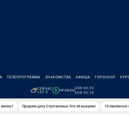
А
ТЕЛЕПРОГРАММА
ЗНАКОМСТВА
АФИША
ГОРОСКОП
КУР
USD 80,93
СЕЙЧАС
3
ПРОБКИ
+25°C
EUR 93,19
ю жизнь?
Продали дачу Строгановых. Кто её выкупил
10 неизбитых 