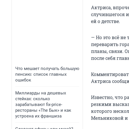
Актриса, впроч
случившегося и
ей о детстве.
— Но это всё не
переварить гора
планы, связи. О
после себя глав
Что мешает получать большую
Комментировать
пенсию: список главных
ошибок
Актриса сообщил
Миллиарды на дешевых
Известно, что 
стейках: сколько
резкими высказ
зарабатывают fix-price-
рестораны «The Бык» и как
которого нескол
устроена их франшиза
Мельниковой и 