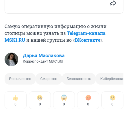
Самую оперативную информацию о жизни
столицы можно узнать из
Telegram-канала
MSK1.RU
и нашей группы во «
ВКонтакте
».
Дарья Маслакова
Корреспондент MSK1.RU
Роскачество
Смартфон
Безопасность
Кибербезопасн
0
0
0
0
0