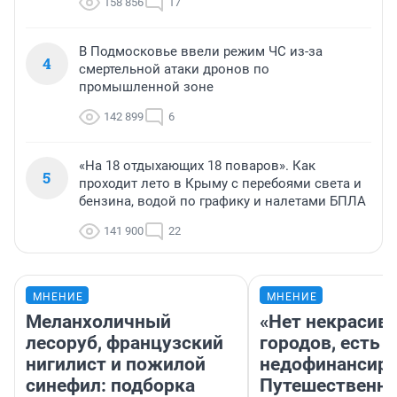
158 856
17
В Подмосковье ввели режим ЧС из-за
4
смертельной атаки дронов по
промышленной зоне
142 899
6
«На 18 отдыхающих 18 поваров». Как
5
проходит лето в Крыму с перебоями света и
бензина, водой по графику и налетами БПЛА
141 900
22
МНЕНИЕ
МНЕНИЕ
Меланхоличный
«Нет некрасив
лесоруб, французский
городов, есть
нигилист и пожилой
недофинансиро
синефил: подборка
Путешественн