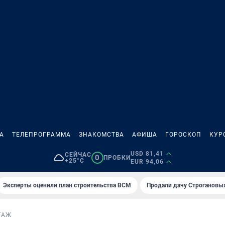
А
ТЕЛЕПРОГРАММА
ЗНАКОМСТВА
АФИША
ГОРОСКОП
КУР
USD 81,41
СЕЙЧАС
0
ПРОБКИ
+25°C
EUR 94,06
Эксперты оценили план строительства ВСМ
Продали дачу Строгановых
ТАЖ