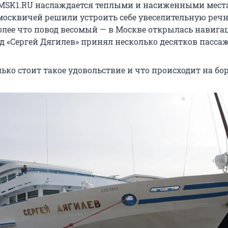
 MSK1.RU наслаждается теплыми и насиженными мест
 москвичей решили устроить себе увеселительную реч
олее что повод весомый — в Москве открылась навигац
д «Сергей Дягилев» принял несколько десятков пасса
ько стоит такое удовольствие и что происходит на бор