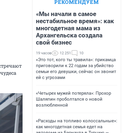
РЕКОМЕНДУЕМ
«Мы начали в самое
нестабильное время»: как
многодетная мама из
Архангельска создала
свой бизнес
19 часов
12 251
10
«Это тот, кого ты травила»: прикамца
встречают
приговорили к 22 годам за убийство
семьи его девушки, сейчас он звонит
 чудеса
ей с угрозами
«Четырех мужей потеряла»: Прохор
Шаляпин проболтался о новой
возлюбленной
«Расходы на топливо колоссальные»:
как многодетная семья едет на
автодоме из Барнаула в Турцию —