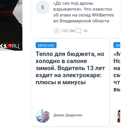
«До сих пор дроны
5
взрываются». Что известно
об атаке на склад Wildberries
во Владимирской области
102 186
18
МНЕНИЕ
МНЕНИ
Тепло для бюджета, но
«Мы в
холодно в салоне
Нолан
зимой. Водитель 13 лет
настр
ездит на электрокаре:
смотр
плюсы и минусы
чтобы
выгля
Денис Дедюхин