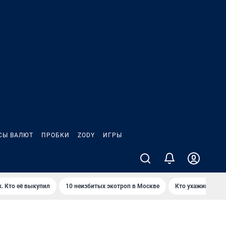
СЫ ВАЛЮТ
ПРОБКИ
ZODY
ИГРЫ
. Кто её выкупил
10 неизбитых экотроп в Москве
Кто ухаживает з