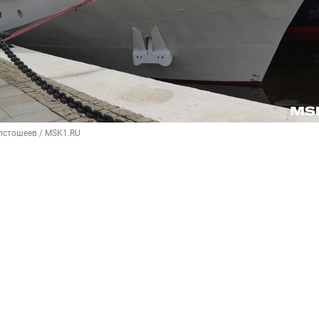
лстошеев / MSK1.RU