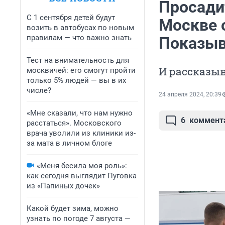
Просадит
С 1 сентября детей будут
Москве 
возить в автобусах по новым
правилам — что важно знать
Показыв
Тест на внимательность для
И рассказыв
москвичей: его смогут пройти
только 5% людей — вы в их
числе?
24 апреля 2024, 20:39
«Мне сказали, что нам нужно
6
коммент
расстаться». Московского
врача уволили из клиники из-
за мата в личном блоге
«Меня бесила моя роль»:
как сегодня выглядит Пуговка
из «Папиных дочек»
Какой будет зима, можно
узнать по погоде 7 августа —