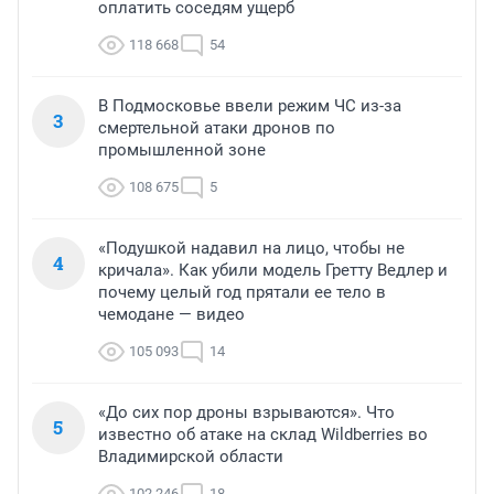
оплатить соседям ущерб
118 668
54
В Подмосковье ввели режим ЧС из-за
3
смертельной атаки дронов по
промышленной зоне
108 675
5
«Подушкой надавил на лицо, чтобы не
4
кричала». Как убили модель Гретту Ведлер и
почему целый год прятали ее тело в
чемодане — видео
105 093
14
«До сих пор дроны взрываются». Что
5
известно об атаке на склад Wildberries во
Владимирской области
102 246
18