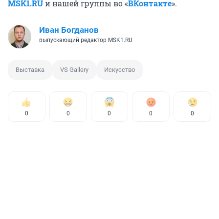
MSK1.RU
и нашей группы во «
ВКонтакте
».
Иван Богданов
выпускающий редактор MSK1.RU
Выставка
VS Gallery
Искусство
0
0
0
0
0