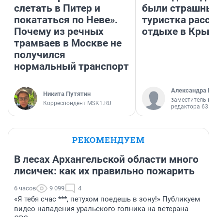
слетать в Питер и
были страшные
покататься по Неве».
туристка расск
Почему из речных
отдыхе в Крым
трамваев в Москве не
получился
нормальный транспорт
Александра Ис
Никита Путятин
заместитель гл
Корреспондент MSK1.RU
редактора 63.RU
РЕКОМЕНДУЕМ
В лесах Архангельской области много
лисичек: как их правильно пожарить
6 часов
9 099
4
«Я тебя счас ***, петухом поедешь в зону!» Публикуем
видео нападения уральского гопника на ветерана