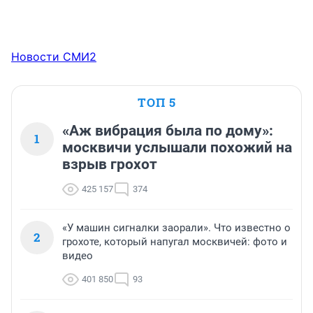
Новости СМИ2
ТОП 5
«Аж вибрация была по дому»:
1
москвичи услышали похожий на
взрыв грохот
425 157
374
«У машин сигналки заорали». Что известно о
2
грохоте, который напугал москвичей: фото и
видео
401 850
93