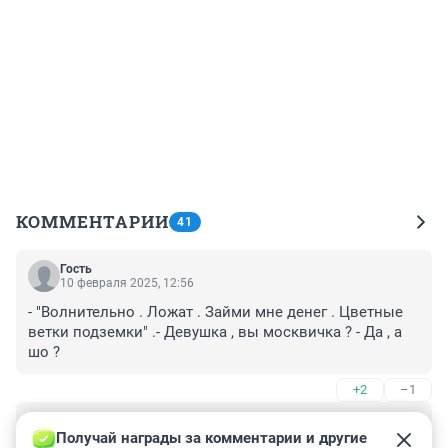
КОММЕНТАРИИ
41
Гость
10 февраля 2025, 12:56
- "Волнительно . Ложат . Займи мне денег . Цветные 
ветки подземки" .- Девушка , вы москвичка ? - Да , а 
шо ?
+2
–1
Гость
9 февраля 2025, 22:19
Получай награды за комментарии и другие 