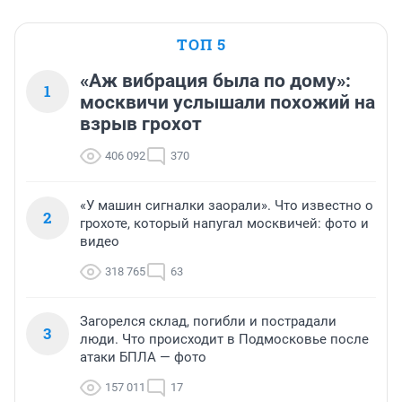
ТОП 5
«Аж вибрация была по дому»:
1
москвичи услышали похожий на
взрыв грохот
406 092
370
«У машин сигналки заорали». Что известно о
2
грохоте, который напугал москвичей: фото и
видео
318 765
63
Загорелся склад, погибли и пострадали
3
люди. Что происходит в Подмосковье после
атаки БПЛА — фото
157 011
17