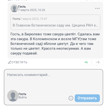
Гость
7 марта 2025, 16:26
Гость
7 марта 2025, 15:47
В Главном ботаническом саду им. Цицина РАН есть небольшой японский садик. Не знаю, в каком состоянии он сейчас, когда-то цвела сакура. Было красиво.
Гость, в Бирюлево тоже сакура цветёт. Сдалась вам 
эта сакура. В Коломенском и возле МГУ(там тоже 
Ботанический сад) яблони цветут. Да и чего там 
только не цветет. Красота неописуемая. А вам 
сакуру подавай.
+6
–0
ОТВЕТИТЬ
Гость
Войти
Отправить