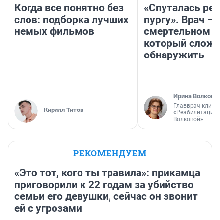
Когда все понятно без
«Спуталась реч
слов: подборка лучших
пургу». Врач — 
немых фильмов
смертельном д
который слож
обнаружить
Ирина Волкова
Главврач клини
Кирилл Титов
«Реабилитация 
Волковой»
РЕКОМЕНДУЕМ
«Это тот, кого ты травила»: прикамца
приговорили к 22 годам за убийство
семьи его девушки, сейчас он звонит
ей с угрозами