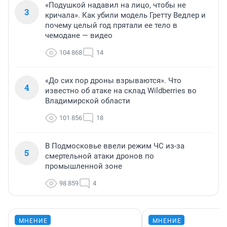
«Подушкой надавил на лицо, чтобы не
3
кричала». Как убили модель Гретту Ведлер и
почему целый год прятали ее тело в
чемодане — видео
104 868
14
«До сих пор дроны взрываются». Что
4
известно об атаке на склад Wildberries во
Владимирской области
101 856
18
В Подмосковье ввели режим ЧС из-за
5
смертельной атаки дронов по
промышленной зоне
98 859
4
МНЕНИЕ
МНЕНИЕ