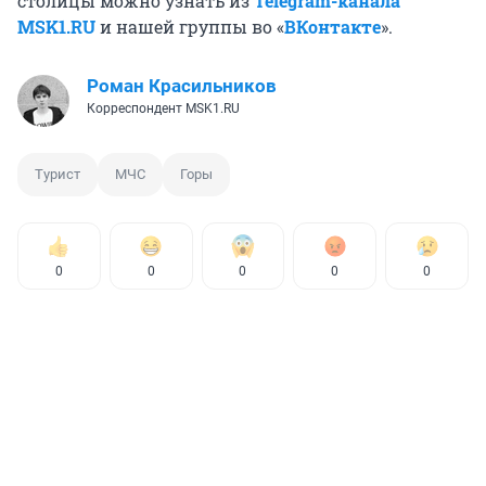
столицы можно узнать из
Telegram-канала
MSK1.RU
и нашей группы во «
ВКонтакте
».
Роман Красильников
Корреспондент MSK1.RU
Турист
МЧС
Горы
0
0
0
0
0