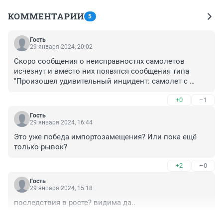
КОММЕНТАРИИ
5
Гость
29 января 2024, 20:02
Скоро сообщения о неисправностях самолетов 
исчезнут и вместо них появятся сообщения типа 
"Произошел удивительный инцидент: самолет с 
исправными двигателями и шасси сел в аэропорте 
+0
–1
своего назначения. Создана комиссия для изучения 
данного феномена."
Гость
29 января 2024, 16:44
Это уже победа импортозамещения? Или пока ещё 
только рывок?
+2
–0
Гость
29 января 2024, 15:18
последствия в росте? видима да..
+1
–0