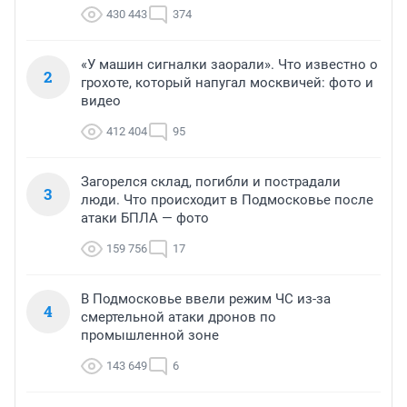
430 443
374
«У машин сигналки заорали». Что известно о
2
грохоте, который напугал москвичей: фото и
видео
412 404
95
Загорелся склад, погибли и пострадали
3
люди. Что происходит в Подмосковье после
атаки БПЛА — фото
159 756
17
В Подмосковье ввели режим ЧС из-за
4
смертельной атаки дронов по
промышленной зоне
143 649
6