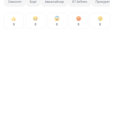
Самолет
Борт
Авиалайнер
S7 Airlines
Прокуратур
0
0
0
0
0