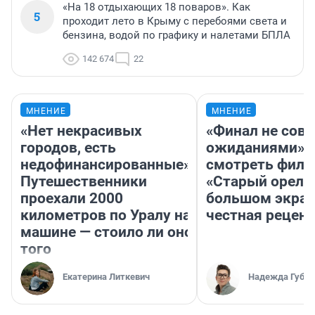
«На 18 отдыхающих 18 поваров». Как
5
проходит лето в Крыму с перебоями света и
бензина, водой по графику и налетами БПЛА
142 674
22
МНЕНИЕ
МНЕНИЕ
«Нет некрасивых
«Финал не совп
городов, есть
ожиданиями»: 
недофинансированные».
смотреть фил
Путешественники
«Старый орел» 
проехали 2000
большом экран
километров по Уралу на
честная рецен
машине — стоило ли оно
того
Екатерина Литкевич
Надежда Губар