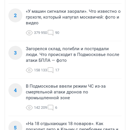
«У машин сигналки заорали». Что известно о
2
грохоте, который напугал москвичей: фото и
видео
379 950
90
Загорелся склад, погибли и пострадали
3
люди. Что происходит в Подмосковье после
атаки БПЛА — фото
158 133
17
В Подмосковье ввели режим ЧС из-за
4
смертельной атаки дронов по
промышленной зоне
142 209
6
«На 18 отдыхающих 18 поваров». Как
5
проходит лето в Крыму с перебоями света и