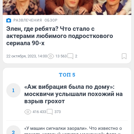
РАЗВЛЕЧЕНИЯ
ОБЗОР
Элен, где ребята? Что стало с
актерами любимого подросткового
сериала 90-х
22 октября, 2023, 14:00
13 563
2
ТОП 5
«Аж вибрация была по дому»:
1
москвичи услышали похожий на
взрыв грохот
416 433
373
«У машин сигналки заорали». Что известно о
2