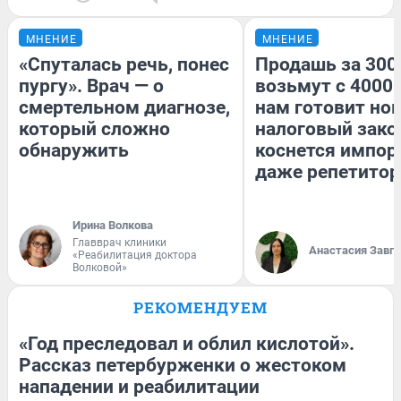
МНЕНИЕ
МНЕНИЕ
«Спуталась речь, понес
Продашь за 3000
пургу». Врач — о
возьмут с 4000.
смертельном диагнозе,
нам готовит но
который сложно
налоговый зако
обнаружить
коснется импор
даже репетитор
Ирина Волкова
Главврач клиники
Анастасия Завг
«Реабилитация доктора
Волковой»
РЕКОМЕНДУЕМ
«Год преследовал и облил кислотой».
Рассказ петербурженки о жестоком
нападении и реабилитации