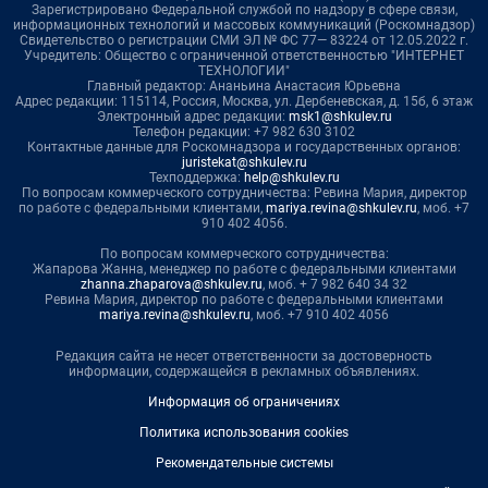
Зарегистрировано Федеральной службой по надзору в сфере связи,
информационных технологий и массовых коммуникаций (Роскомнадзор)
Свидетельство о регистрации СМИ ЭЛ № ФС 77— 83224 от 12.05.2022 г.
Учредитель: Общество с ограниченной ответственностью "ИНТЕРНЕТ
ТЕХНОЛОГИИ"
Главный редактор: Ананьина Анастасия Юрьевна
Адрес редакции: 115114, Россия, Москва, ул. Дербеневская, д. 15б, 6 этаж
Электронный адрес редакции:
msk1@shkulev.ru
Телефон редакции: +7 982 630 3102
Контактные данные для Роскомнадзора и государственных органов:
juristekat@shkulev.ru
Техподдержка:
help@shkulev.ru
По вопросам коммерческого сотрудничества: Ревина Мария, директор
по работе с федеральными клиентами,
mariya.revina@shkulev.ru
, моб. +7
910 402 4056.
По вопросам коммерческого сотрудничества:
Жапарова Жанна, менеджер по работе с федеральными клиентами
zhanna.zhaparova@shkulev.ru
, моб. + 7 982 640 34 32
Ревина Мария, директор по работе с федеральными клиентами
mariya.revina@shkulev.ru
, моб. +7 910 402 4056
Редакция сайта не несет ответственности за достоверность
информации, содержащейся в рекламных объявлениях.
Информация об ограничениях
Политика использования cookies
Рекомендательные системы