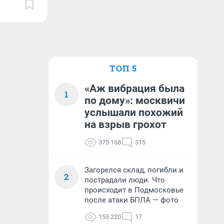
ТОП 5
«Аж вибрация была
1
по дому»: москвичи
услышали похожий
на взрыв грохот
375 168
315
Загорелся склад, погибли и
2
пострадали люди. Что
происходит в Подмосковье
после атаки БПЛА — фото
155 220
17