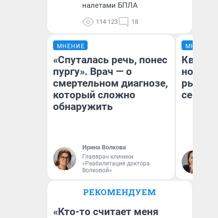
налетами БПЛА
114 123
18
МНЕНИЕ
МНЕНИЕ
«Спуталась речь, понес
Кварти
пургу». Врач — о
но деш
смертельном диагнозе,
рынок 
который сложно
сейчас
обнаружить
Ирина Волкова
Ек
Главврач клиники
«Реабилитация доктора
ди
Волковой»
не
РЕКОМЕНДУЕМ
«Кто-то считает меня