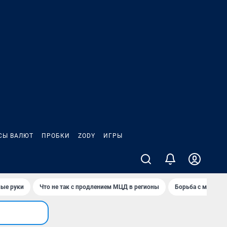
СЫ ВАЛЮТ
ПРОБКИ
ZODY
ИГРЫ
ные руки
Что не так с продлением МЦД в регионы
Борьба с мэрией 