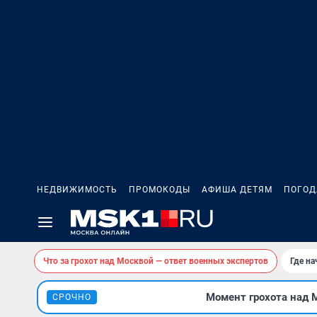
НЕДВИЖИМОСТЬ
ПРОМОКОДЫ
АФИША ДЕТЯМ
ПОГОД
Что за грохот над Москвой — ответ военных экспертов
Где н
Момент грохота над М
СРОЧНО