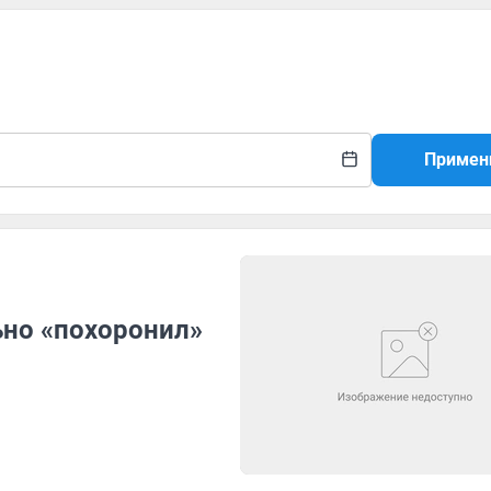
Примен
ьно «похоронил»