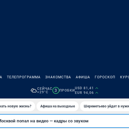
А
ТЕЛЕПРОГРАММА
ЗНАКОМСТВА
АФИША
ГОРОСКОП
КУР
USD 81,41
СЕЙЧАС
3
ПРОБКИ
+29°C
EUR 94,06
ачать новую жизнь?
Афиша на выходные
Шереметьево уйдет в нуж
осквой попал на видео — кадры со звуком