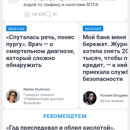
водой по графику и налетами БПЛА
137 673
21
МНЕНИЕ
МНЕНИЕ
«Спуталась речь, понес
Мой банк меня
пургу». Врач — о
бережет. Журн
смертельном диагнозе,
хотела снять 20
который сложно
тысяч, чтобы п
обнаружить
кредит, — к ней
приехала служб
безопасности
Ирина Волкова
Главврач клиники
Ксения Владими
«Реабилитация доктора
Автор мнения
Волковой»
РЕКОМЕНДУЕМ
«Год преследовал и облил кислотой».