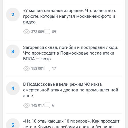
«У машин сигналки заорали». Что известно о
2
грохоте, который напугал москвичей: фото и
видео
372 009
89
Загорелся склад, погибли и пострадали люди.
3
Что происходит в Подмосковье после атаки
БПЛА — фото
158 001
17
В Подмосковье ввели режим ЧС из-за
4
смертельной атаки дронов по промышленной
зоне
142 017
6
«На 18 отдыхающих 18 поваров». Как проходит
5
лето в Крыму с перебоями света и бензина,