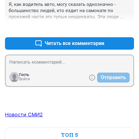
Я, как водитель авто, могу сказать однозначно - 
большинство людей, кто ездит на самокате по 
проезжей части это тупые неадекваты. Эти люди 
просто не понимают какую опасность они создают, и 
+0
–0
если что случится - в тюрьму то сядет водитель. 
Адекватные люди просто не будут ездить по 
проезжей части. Ну а ехать по середине 
Читать все комментарии
широкополосной дороги с ребёнком - это вообще 
самоубийство. За такое надо административный 
арест давать
Гость
Отправить
Войти
Новости СМИ2
ТОП 5