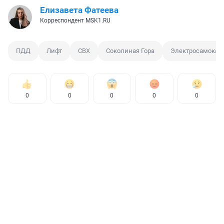
Елизавета Фатеева
Корреспондент MSK1.RU
ПДД
Лифт
СВХ
Соколиная Гора
Электросамокат
0
0
0
0
0