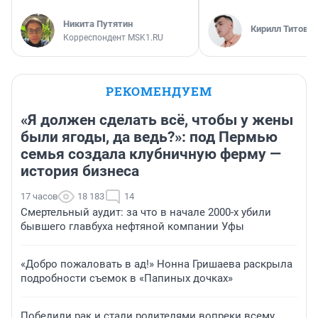
Никита Путятин
Кирилл Титов
Корреспондент MSK1.RU
РЕКОМЕНДУЕМ
«Я должен сделать всё, чтобы у жены
были ягоды, да ведь?»: под Пермью
семья создала клубничную ферму —
история бизнеса
17 часов
18 183
14
Смертельный аудит: за что в начале 2000-х убили
бывшего главбуха нефтяной компании Уфы
«Добро пожаловать в ад!» Нонна Гришаева раскрыла
подробности съемок в «Папиных дочках»
Победили рак и стали родителями вопреки всему.