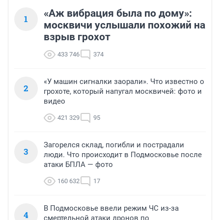
«Аж вибрация была по дому»:
1
москвичи услышали похожий на
взрыв грохот
433 746
374
«У машин сигналки заорали». Что известно о
2
грохоте, который напугал москвичей: фото и
видео
421 329
95
Загорелся склад, погибли и пострадали
3
люди. Что происходит в Подмосковье после
атаки БПЛА — фото
160 632
17
В Подмосковье ввели режим ЧС из-за
4
смертельной атаки дронов по