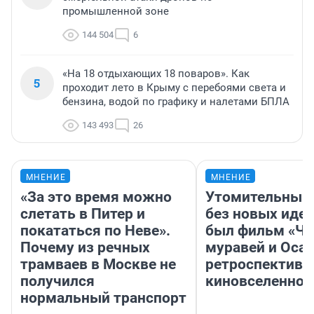
промышленной зоне
144 504
6
«На 18 отдыхающих 18 поваров». Как
5
проходит лето в Крыму с перебоями света и
бензина, водой по графику и налетами БПЛА
143 493
26
МНЕНИЕ
МНЕНИЕ
«За это время можно
Утомительный 
слетать в Питер и
без новых идей
покататься по Неве».
был фильм «Че
Почему из речных
муравей и Оса»
трамваев в Москве не
ретроспектива
получился
киновселенной
нормальный транспорт