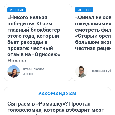
МНЕНИЕ
МНЕНИЕ
«Никого нельзя
«Финал не совп
победить». О чем
ожиданиями»: 
главный блокбастер
смотреть фил
этого года, который
«Старый орел» 
бьет рекорды в
большом экран
прокате: честный
честная рецен
отзыв на «Одиссею»
Нолана
Стас Соколов
Надежда Губар
Эксперт
РЕКОМЕНДУЕМ
Сыграем в «Ромашку»? Простая
головоломка, которая взбодрит мозг