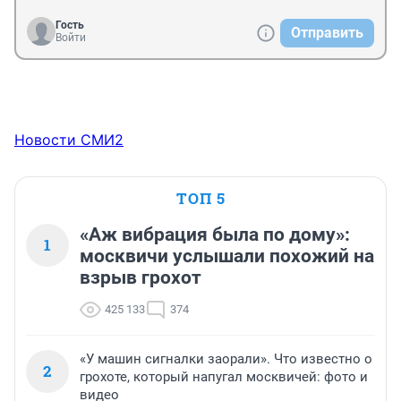
Гость
Отправить
Войти
Новости СМИ2
ТОП 5
«Аж вибрация была по дому»:
1
москвичи услышали похожий на
взрыв грохот
425 133
374
«У машин сигналки заорали». Что известно о
2
грохоте, который напугал москвичей: фото и
видео