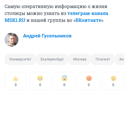
Самую оперативную информацию о жизни
столицы можно узнать из
телеграм-канала
MSK1.RU
и нашей группы во «
ВКонтакте
».
Андрей Гусельников
Университет
Екатеринбург
Москва
Плагиат
Анти
0
0
0
0
0