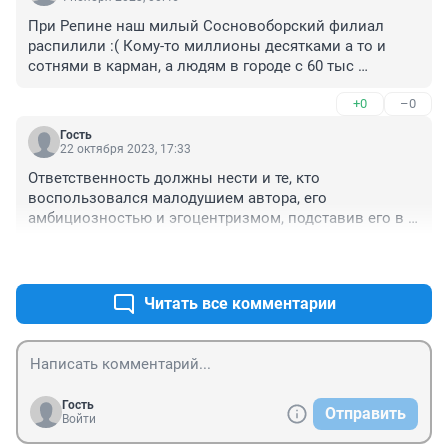
При Репине наш милый Сосновоборский филиал 
распилили :( Кому-то миллионы десятками а то и 
сотнями в карман, а людям в городе с 60 тыс 
населения учиться негде. Посмотрел, он потом 
+0
–0
отрывался в Питере, в Екатеринбурге пока не 
уволили. Хорошо хоть эти вузы не закрыли и 
Гость
пережили Репина !
22 октября 2023, 17:33
Ответственность должны нести и те, кто 
воспользовался малодушием автора, его 
амбициозностью и эгоцентризмом, подставив его в 
уже неисправимую для профессиональной карьеры 
+0
–0
ситуацию. Должностную карьеру он еще сделает. Для 
многих организаций он по всем параметрам 
подходит.
Читать все комментарии
Гость
Отправить
Войти