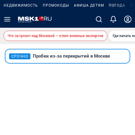
НЕДВИЖИМОСТЬ
ПРОМОКОДЫ
АФИША ДЕТЯМ
ПОГОДА
Т
Что за грохот над Москвой — ответ военных экспертов
Где начать 
Пробки из-за перекрытий в Москве
СРОЧНО