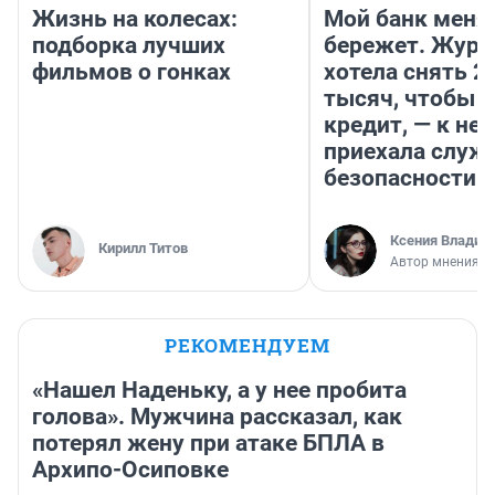
Жизнь на колесах:
Мой банк меня
подборка лучших
бережет. Журн
фильмов о гонках
хотела снять 2
тысяч, чтобы п
кредит, — к не
приехала служ
безопасности
Ксения Владим
Кирилл Титов
Автор мнения
РЕКОМЕНДУЕМ
«Нашел Наденьку, а у нее пробита
голова». Мужчина рассказал, как
потерял жену при атаке БПЛА в
Архипо-Осиповке