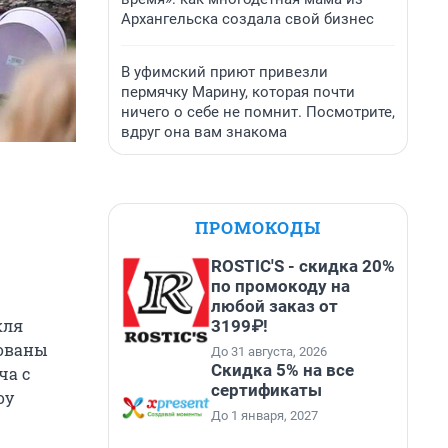
Архангельска создала свой бизнес
В уфимский приют привезли
пермячку Марину, которая почти
ничего о себе не помнит. Посмотрите,
вдруг она вам знакома
ПРОМОКОДЫ
ROSTIC'S - скидка 20%
по промокоду на
любой заказ от
кля
3199₽!
рованы
До 31 августа, 2026
Скидка 5% на все
ча с
сертификаты
оу
До 1 января, 2027