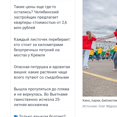
Такие цены еще где-то
остались? Челябинский
застройщик предлагает
квартиры стоимостью от 2,6
млн рублей
Каждый листочек перебирает:
кто стоит за километрами
безупречных петуний на
мостах у Кремля
Опасная петрушка и ядовитая
вишня: какие растения чаще
всего путают со съедобными
Вышла прогуляться до пляжа
и не вернулась. Во Вьетнаме
таинственно исчезла 25-
Кино, парки, библиот
летняя москвичка
Источник: 
Олег Фёдоро
Только языком болтает?