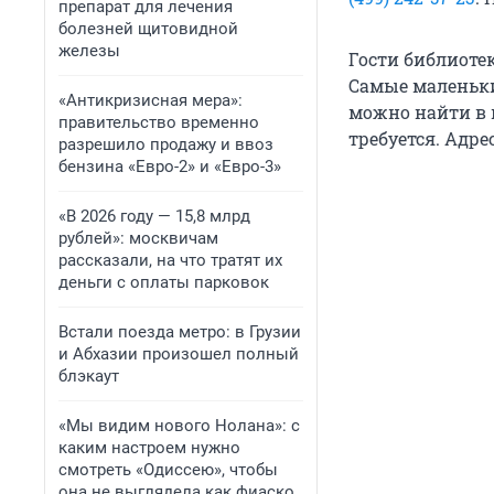
препарат для лечения
болезней щитовидной
железы
Гости библиоте
Самые маленьки
«Антикризисная мера»:
можно найти в 
правительство временно
требуется. Адре
разрешило продажу и ввоз
бензина «Евро-2» и «Евро-3»
«В 2026 году — 15,8 млрд
рублей»: москвичам
рассказали, на что тратят их
деньги с оплаты парковок
Встали поезда метро: в Грузии
и Абхазии произошел полный
блэкаут
«Мы видим нового Нолана»: с
каким настроем нужно
смотреть «Одиссею», чтобы
она не выглядела как фиаско