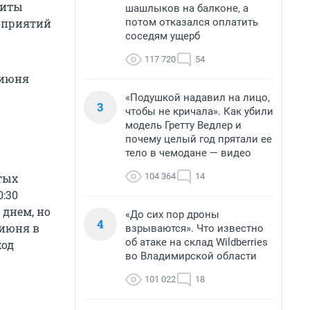
щиты
шашлыков на балконе, а
потом отказался оплатить
роприятий
соседям ущерб
117 720
54
 июня
«Подушкой надавил на лицо,
3
чтобы не кричала». Как убили
модель Гретту Ведлер и
почему целый год прятали ее
тело в чемодане — видео
104 364
14
тых
0:30
 днем, но
«До сих пор дроны
4
 июня в
взрываются». Что известно
об атаке на склад Wildberries
ход
во Владимирской области
101 022
18