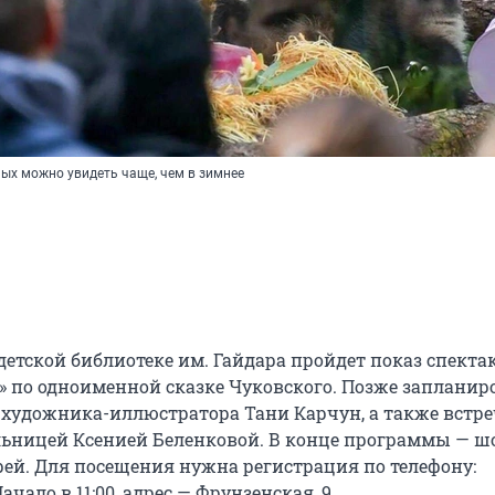
ных можно увидеть чаще, чем в зимнее
детской библиотеке им. Гайдара пройдет показ спекта
» по одноименной сказке Чуковского. Позже заплани
т художника-иллюстратора Тани Карчун, а также встре
льницей Ксенией Беленковой. В конце программы — ш
й. Для посещения нужна регистрация по телефону:
Начало в 11:00, адрес — Фрунзенская, 9.