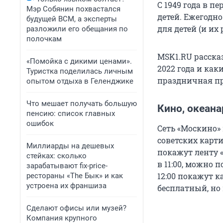
С 1949 года в 
Мэр Собянин похвастался
детей. Ежегодно
будущей ВСМ, а эксперты
для детей (и их
разложили его обещания по
полочкам
MSK1.RU рассказ
«Помойка с дикими ценами».
2022 года и ка
Туристка поделилась личным
праздничная пр
опытом отдыха в Геленджике
Что мешает получать большую
Кино, океана
пенсию: список главных
ошибок
Сеть «Москино»
советских карти
Миллиарды на дешевых
покажут ленту «
стейках: сколько
в 11:00, можно 
зарабатывают fix-price-
12:00 покажут к
рестораны «The Бык» и как
устроена их франшиза
бесплатный, но
Сделают офисы или музей?
Компания крупного