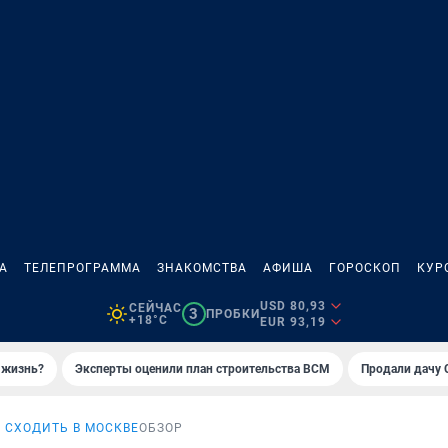
А
ТЕЛЕПРОГРАММА
ЗНАКОМСТВА
АФИША
ГОРОСКОП
КУР
USD 80,93
СЕЙЧАС
3
ПРОБКИ
+18°C
EUR 93,19
 жизнь?
Эксперты оценили план строительства ВСМ
Продали дачу 
 СХОДИТЬ В МОСКВЕ
ОБЗОР