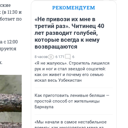
еские
РЕКОМЕНДУЕМ
в 11:30 и
«Не привози их мне в
аботает по
третий раз». Читинец 40
лет разводит голубей,
которые всегда к нему
с 12:00
возвращаются
ируется
8 часов
6 171
6
.
«Я не жалуюсь». Строитель лишился
рук и ног и стал звездой соцсетей:
как он живет и почему его семью
искал весь Узбекистан
Как приготовить ленивые беляши —
простой способ от жительницы
Барнаула
«Мы начали в самое нестабильное
время»: как многодетная мама из