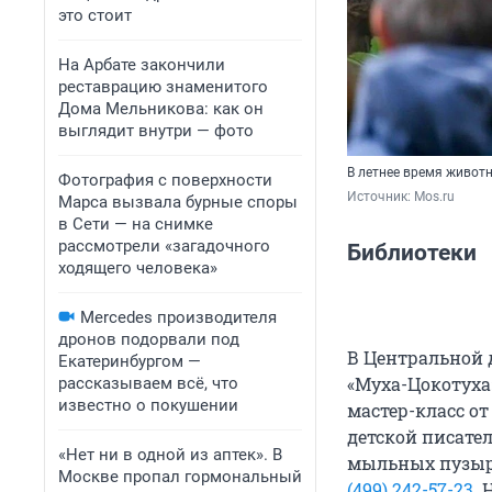
это стоит
На Арбате закончили
реставрацию знаменитого
Дома Мельникова: как он
выглядит внутри — фото
В летнее время живот
Фотография с поверхности
Источник: 
Mos.ru
Марса вызвала бурные споры
в Сети — на снимке
рассмотрели «загадочного
Библиотеки
ходящего человека»
Mercedes производителя
дронов подорвали под
В Центральной 
Екатеринбургом —
«Муха-Цокотуха
рассказываем всё, что
известно о покушении
мастер-класс о
детской писате
«Нет ни в одной из аптек». В
мыльных пузыре
Москве пропал гормональный
(499) 242-57-23
. 