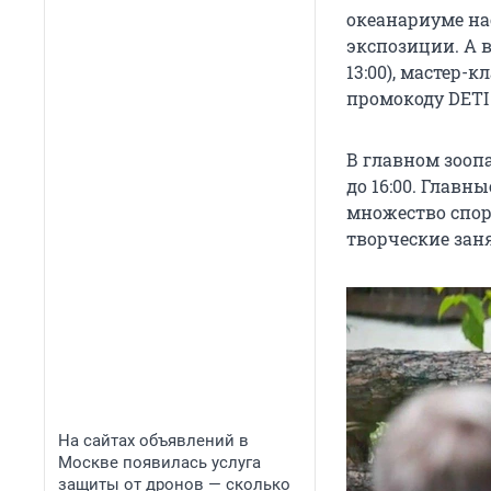
океанариуме на
экспозиции. А в
13:00), мастер-
промокоду DETI
В главном зооп
до 16:00. Главн
множество спор
творческие зан
На сайтах объявлений в
Москве появилась услуга
защиты от дронов — сколько