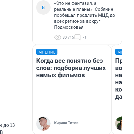
«Это не фантазия, а
5
реальные планы»: Собянин
пообещал продлить МЦД до
всех регионов вокруг
Подмосковья
80 715
71
МНЕНИЕ
МНЕНИ
Когда все понятно без
Прода
слов: подборка лучших
возьм
немых фильмов
нам г
налог
косне
даже 
Кирилл Титов
 до 13
 В