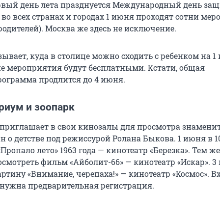
первый день лета празднуется Международный день за
 во всех странах и городах 1 июня проходят сотни ме
 родителей). Москва же здесь не исключение.
ывает, куда в столице можно сходить с ребенком на 1
кие мероприятия будут бесплатными. Кстати, общая
ограмма продлится до 4 июня.
риум и зоопарк
 приглашает в свои кинозалы для просмотра знамени
н о детстве под режиссурой Ролана Быкова. 1 июня в 1
Пропало лето» 1963 года — кинотеатр «Березка». Тем же
посмотреть фильм «Айболит-66» — кинотеатр «Искар». 3
артину «Внимание, черепаха!» — кинотеатр «Космос». В
 нужна предварительная регистрация.