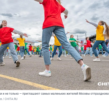
еки и не только — приглашают самых маленьких жителей Москвы отпразднова
в / CHITA.RU