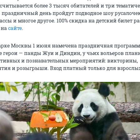
считывается более 3 тысяч обитателей и три тематич
 праздничный день пройдут подводное шоу русалочек (
классы и многое другое. 100% скидка на детский билет р
 на
сайте
.
арке Москвы 1 июня намечена праздничная программа 
ые герои — панды Жуи и Диндин, у чьих вольеров план
тивных и познавательных мероприятий: викторины,
ятия и розыгрыши. Вход платный только для взрослых