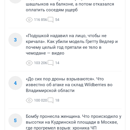
шашлыков на балконе, а потом отказался
оплатить соседям ущерб
116 856
54
«Подушкой надавил на лицо, чтобы не
3
кричала». Как убили модель Гретту Ведлер и
почему целый год прятали ее тело в
чемодане — видео
103 206
14
«До сих пор дроны взрываются». Что
4
известно об атаке на склад Wildberries во
Владимирской области
100 020
18
Бомбу пронесла женщина. Что происходило у
5
высотки на Кудринской площади в Москве,
где прогремел взрыв: хроника ЧП