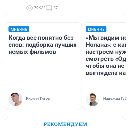
79 932
37
МНЕНИЕ
МНЕНИЕ
Когда все понятно без
«Мы видим нов
слов: подборка лучших
Нолана»: с как
немых фильмов
настроем нужн
смотреть «Оди
чтобы она не
выглядела как
Кирилл Титов
Надежда Губар
РЕКОМЕНДУЕМ