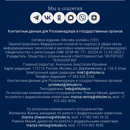
Мы в соцсетях
Контактные данные для Роскомнадзора и государственных органов
Сетевое издание «Москва онлайн» (18+)
Зарегистрировано Федеральной службой по надзору в сфере связи,
информационных технологий и массовых коммуникаций (Роскомнадзор)
Свидетельство о регистрации СМИ ЭЛ № ФС 77— 83224 от 12.05.2022 г.
Учредитель: Общество с ограниченной ответственностью "ИНТЕРНЕТ
ТЕХНОЛОГИИ"
Главный редактор: Ананьина Анастасия Юрьевна
Адрес редакции: 115114, Россия, Москва, ул. Дербеневская, д. 15б, 6 этаж
Электронный адрес редакции:
msk1@shkulev.ru
Телефон редакции: +7 982 630 3102
Контактные данные для Роскомнадзора и государственных органов:
juristekat@shkulev.ru
Техподдержка:
help@shkulev.ru
По вопросам коммерческого сотрудничества: Ревина Мария, директор
по работе с федеральными клиентами,
mariya.revina@shkulev.ru
, моб. +7
910 402 4056.
По вопросам коммерческого сотрудничества:
Жапарова Жанна, менеджер по работе с федеральными клиентами
zhanna.zhaparova@shkulev.ru
, моб. + 7 982 640 34 32
Ревина Мария, директор по работе с федеральными клиентами
mariya.revina@shkulev.ru
, моб. +7 910 402 4056