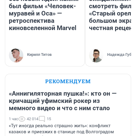
был фильм «Человек-
смотреть фил
муравей и Оса» —
«Старый орел» 
ретроспектива
большом экран
киновселенной Marvel
честная рецен
Кирилл Титов
Надежда Губар
РЕКОМЕНДУЕМ
«Аннигиляторная пушка!»: кто он —
кричащий уфимский рокер из
мемного видео и что с ним стало
1 час
42 014
15
«Тут иногда реально страшно жить»: конфликт
казаков и приезжих в станице под Волгоградом