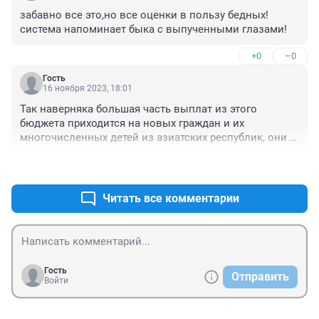
забавно все это,но все оценки в пользу бедных! 
система напоминает быка с выпученными глазами!
+0
–0
Гость
16 ноября 2023, 18:01
Так наверняка большая часть выплат из этого 
бюджета приходится на новых граждан и их 
многочисленных детей из азиатских республик, они 
за этим и прутся толпами в Россию, а на поддержку 
+0
–0
своих уже мало что остаётся. Необходимо ввести 
ценз проживания у нас для таких гостей, которым все 
уже не рады,чудесным образом ставшими 
Читать все комментарии
гражданами, и проверка уплаты налогов на нашей 
территории.
Гость
Отправить
Войти