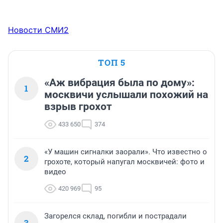
Новости СМИ2
ТОП 5
«Аж вибрация была по дому»:
1
москвичи услышали похожий на
взрыв грохот
433 650
374
«У машин сигналки заорали». Что известно о
2
грохоте, который напугал москвичей: фото и
видео
420 969
95
Загорелся склад, погибли и пострадали
3