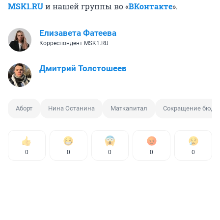
MSK1.RU
и нашей группы во «
ВКонтакте
».
Елизавета Фатеева
Корреспондент MSK1.RU
Дмитрий Толстошеев
Аборт
Нина Останина
Маткапитал
Сокращение бюдж
0
0
0
0
0