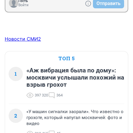
Гость
Отправить
Войти
Новости СМИ2
ТОП 5
«Аж вибрация была по дому»:
1
москвичи услышали похожий на
взрыв грохот
397 320
364
«У машин сигналки заорали». Что известно о
2
грохоте, который напугал москвичей: фото и
видео