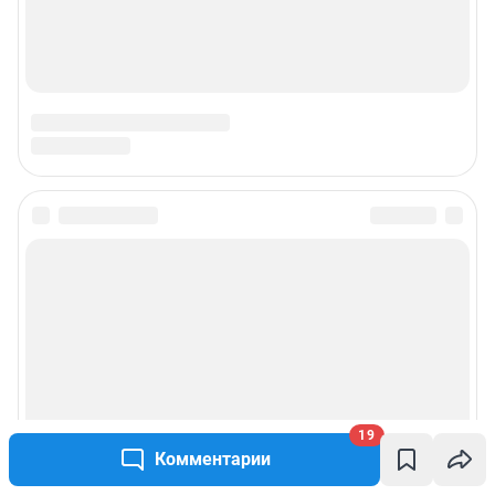
Техподдержка
Предвыборная агитация
Статистика канала в MAX
Все города сети
Мобильное приложение
Google Play
App Store
19
RuStore
Комментарии
Мы в соцсетях