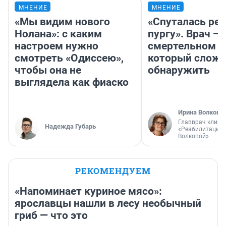
МНЕНИЕ
МНЕНИЕ
«Мы видим нового
«Спуталась реч
Нолана»: с каким
пургу». Врач — 
настроем нужно
смертельном д
смотреть «Одиссею»,
который слож
чтобы она не
обнаружить
выглядела как фиаско
Ирина Волкова
Главврач клини
Надежда Губарь
«Реабилитация 
Волковой»
РЕКОМЕНДУЕМ
«Напоминает куриное мясо»:
ярославцы нашли в лесу необычный
гриб — что это