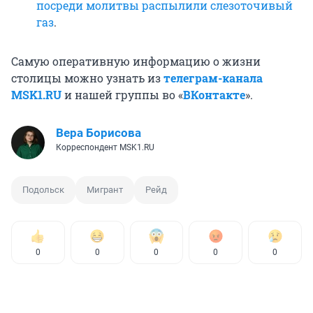
посреди молитвы распылили слезоточивый
газ
.
Самую оперативную информацию о жизни
столицы можно узнать из
телеграм-канала
MSK1.RU
и нашей группы во «
ВКонтакте
».
Вера Борисова
Корреспондент MSK1.RU
Подольск
Мигрант
Рейд
0
0
0
0
0