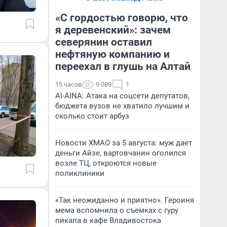
«С гордостью говорю, что
я деревенский»: зачем
северянин оставил
нефтяную компанию и
переехал в глушь на Алтай
15 часов
9 089
1
AI-AINA: Атака на соцсети депутатов,
бюджета вузов не хватило лучшим и
сколько стоит арбуз
Новости ХМАО за 5 августа: муж дает
деньги Айзе, вартовчанин оголился
возле ТЦ, откроются новые
поликлиники
«Так неожиданно и приятно». Героиня
мема вспомнила о съемках с гуру
пикапа в кафе Владивостока