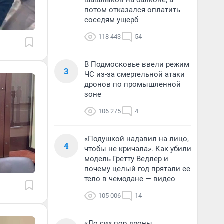
шашлыков на балконе, а
потом отказался оплатить
соседям ущерб
118 443
54
В Подмосковье ввели режим
3
ЧС из-за смертельной атаки
дронов по промышленной
зоне
106 275
4
«Подушкой надавил на лицо,
4
чтобы не кричала». Как убили
модель Гретту Ведлер и
почему целый год прятали ее
тело в чемодане — видео
105 006
14
«До сих пор дроны