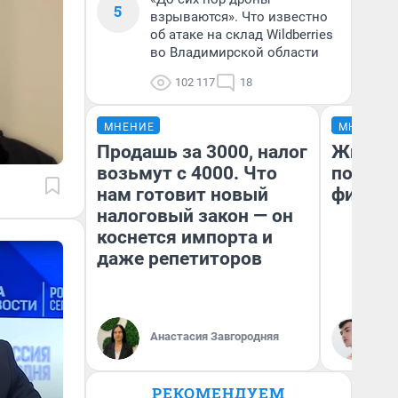
5
взрываются». Что известно
об атаке на склад Wildberries
во Владимирской области
102 117
18
МНЕНИЕ
МНЕНИЕ
Продашь за 3000, налог
Жизнь 
возьмут с 4000. Что
подбор
нам готовит новый
фильмо
налоговый закон — он
коснется импорта и
даже репетиторов
Анастасия Завгородняя
Ки
РЕКОМЕНДУЕМ