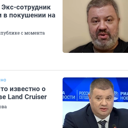
. Экс-сотрудник
и в покушении на
 публике с момента
ИНО
то известно о
е Land Cruiser
ова