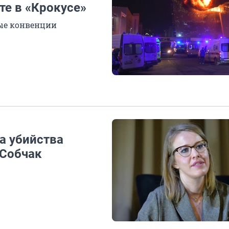
кте в «Крокусе»
ые конвенции
а убийства
 Собчак