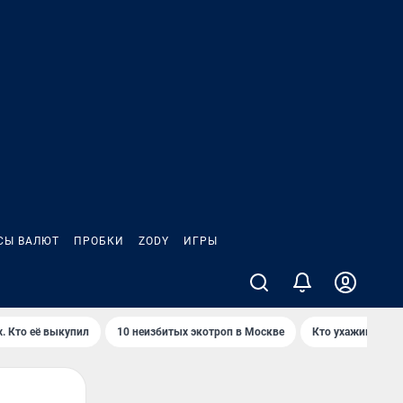
СЫ ВАЛЮТ
ПРОБКИ
ZODY
ИГРЫ
. Кто её выкупил
10 неизбитых экотроп в Москве
Кто ухаживает з