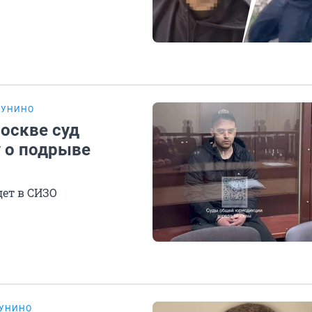
ГУНИНО
Москве суд
у о подрыве
ет в СИЗО
ГУНИНО