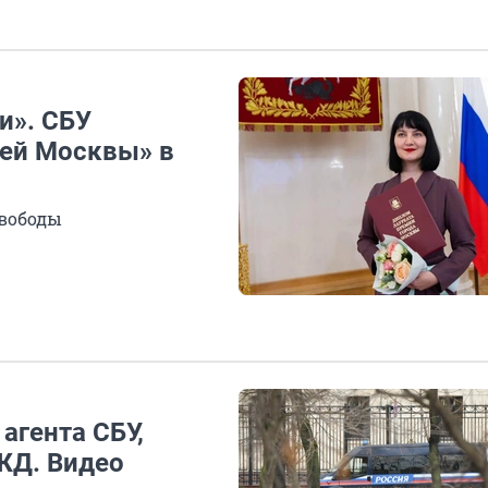
и». СБУ
ней Москвы» в
свободы
агента СБУ,
ЖД. Видео