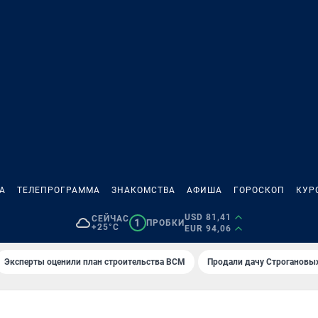
А
ТЕЛЕПРОГРАММА
ЗНАКОМСТВА
АФИША
ГОРОСКОП
КУР
USD 81,41
СЕЙЧАС
1
ПРОБКИ
+25°C
EUR 94,06
Эксперты оценили план строительства ВСМ
Продали дачу Строгановых