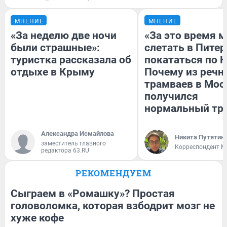
МНЕНИЕ
МНЕНИЕ
«За неделю две ночи
«За это время 
были страшные»:
слетать в Питер
туристка рассказала об
покататься по Н
отдыхе в Крыму
Почему из речн
трамваев в Мос
получился
нормальный тр
Александра Исмайлова
Никита Путятин
заместитель главного
Корреспондент M
редактора 63.RU
РЕКОМЕНДУЕМ
Сыграем в «Ромашку»? Простая
головоломка, которая взбодрит мозг не
хуже кофе