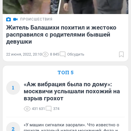
ПРОИСШЕСТВИЯ
Житель Балашихи похитил и жестоко
расправился с родителями бывшей
девушки
22 июня, 2022, 20:10
8 845
Обсудить
ТОП 5
«Аж вибрация была по дому»:
1
москвичи услышали похожий на
взрыв грохот
431 631
374
«У машин сигналки заорали». Что известно о
2
грохоте, который напугал москвичей: фото и