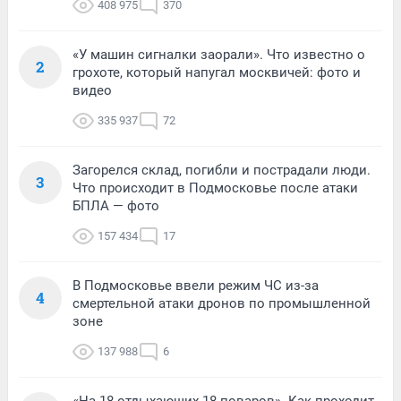
408 975
370
«У машин сигналки заорали». Что известно о
2
грохоте, который напугал москвичей: фото и
видео
335 937
72
Загорелся склад, погибли и пострадали люди.
3
Что происходит в Подмосковье после атаки
БПЛА — фото
157 434
17
В Подмосковье ввели режим ЧС из-за
4
смертельной атаки дронов по промышленной
зоне
137 988
6
«На 18 отдыхающих 18 поваров». Как проходит