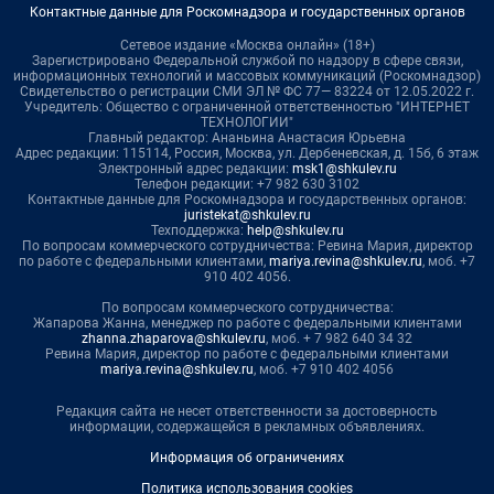
Контактные данные для Роскомнадзора и государственных органов
Сетевое издание «Москва онлайн» (18+)
Зарегистрировано Федеральной службой по надзору в сфере связи,
информационных технологий и массовых коммуникаций (Роскомнадзор)
Свидетельство о регистрации СМИ ЭЛ № ФС 77— 83224 от 12.05.2022 г.
Учредитель: Общество с ограниченной ответственностью "ИНТЕРНЕТ
ТЕХНОЛОГИИ"
Главный редактор: Ананьина Анастасия Юрьевна
Адрес редакции: 115114, Россия, Москва, ул. Дербеневская, д. 15б, 6 этаж
Электронный адрес редакции:
msk1@shkulev.ru
Телефон редакции: +7 982 630 3102
Контактные данные для Роскомнадзора и государственных органов:
juristekat@shkulev.ru
Техподдержка:
help@shkulev.ru
По вопросам коммерческого сотрудничества: Ревина Мария, директор
по работе с федеральными клиентами,
mariya.revina@shkulev.ru
, моб. +7
910 402 4056.
По вопросам коммерческого сотрудничества:
Жапарова Жанна, менеджер по работе с федеральными клиентами
zhanna.zhaparova@shkulev.ru
, моб. + 7 982 640 34 32
Ревина Мария, директор по работе с федеральными клиентами
mariya.revina@shkulev.ru
, моб. +7 910 402 4056
Редакция сайта не несет ответственности за достоверность
информации, содержащейся в рекламных объявлениях.
Информация об ограничениях
Политика использования cookies