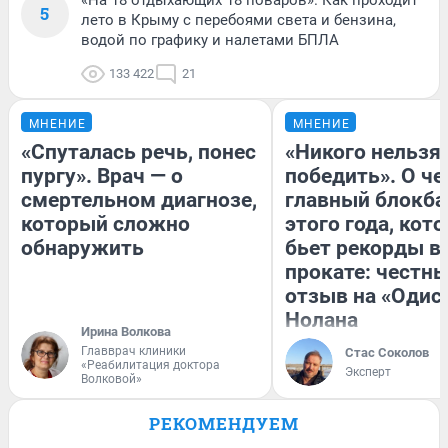
5
лето в Крыму с перебоями света и бензина,
водой по графику и налетами БПЛА
133 422
21
МНЕНИЕ
МНЕНИЕ
«Спуталась речь, понес
«Никого нельзя
пургу». Врач — о
победить». О ч
смертельном диагнозе,
главный блокба
который сложно
этого года, кот
обнаружить
бьет рекорды в
прокате: честн
отзыв на «Одис
Нолана
Ирина Волкова
Главврач клиники
Стас Соколов
«Реабилитация доктора
Эксперт
Волковой»
РЕКОМЕНДУЕМ