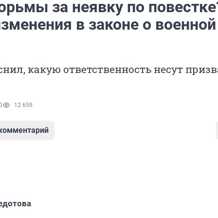
юрьмы за неявку по повестке
зменения в законе о военной
нил, какую ответственность несут приз
0
12 659
 комментарий
едотова