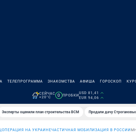
А
ТЕЛЕПРОГРАММА
ЗНАКОМСТВА
АФИША
ГОРОСКОП
КУР
USD 81,41
СЕЙЧАС
0
ПРОБКИ
+20°C
EUR 94,06
Эксперты оценили план строительства ВСМ
Продали дачу Строгановых
ЦОПЕРАЦИЯ НА УКРАИНЕ
ЧАСТИЧНАЯ МОБИЛИЗАЦИЯ В РОССИИ
М