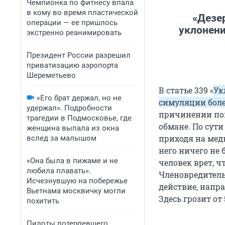
Чемпионка по фитнесу впала
в кому во время пластической
«Дезер
операции — ее пришлось
уклонени
экстренно реанимировать
Президент России разрешил
приватизацию аэропорта
Шереметьево
В статье 339 «
Ук
«Его брат держал, но не
симуляции бол
удержал». Подробности
причинении пов
трагедии в Подмосковье, где
обмане. По сути
женщина выпала из окна
приходя на медк
вслед за малышом
него ничего не 
«Она была в пижаме и не
человек врет, ч
любила плавать».
Членовредительс
Исчезнувшую на побережье
действие, напр
Вьетнама москвичку могли
Здесь грозит от 5
похитить
Пилоты потерпевшего