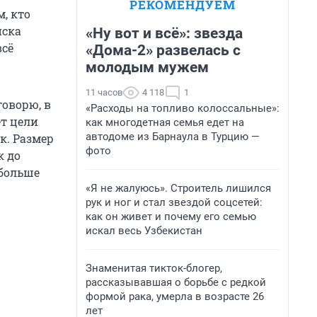
РЕКОМЕНДУЕМ
, кто
иска
«Ну вот и всё»: звезда
всё
«Дома-2» развелась с
молодым мужем
11 часов
4 118
1
 говорю, в
«Расходы на топливо колоссальные»:
ет цели
как многодетная семья едет на
автодоме из Барнаула в Турцию —
к. Размер
фото
к до
 больше
«Я не жалуюсь». Строитель лишился
рук и ног и стал звездой соцсетей:
как он живет и почему его семью
искал весь Узбекистан
Знаменитая тикток-блогер,
рассказывавшая о борьбе с редкой
формой рака, умерла в возрасте 26
лет