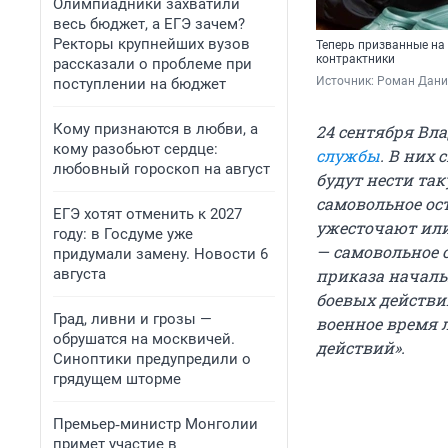
Олимпиадники захватили
весь бюджет, а ЕГЭ зачем?
Ректоры крупнейших вузов
Теперь призванные на 
контрактники
рассказали о проблеме при
Источник: 
Роман Данил
поступлении на бюджет
Кому признаются в любви, а
24 сентября Вл
кому разобьют сердце:
службы
. В них
любовный гороскоп на август
будут нести та
самовольное ос
ЕГЭ хотят отменить к 2027
ужесточают или
году: в Госдуме уже
— самовольное 
придумали замену. Новости 6
августа
приказа началь
боевых действи
Град, ливни и грозы —
военное время 
обрушатся на москвичей.
действий».
Синоптики предупредили о
грядущем шторме
Премьер‑министр Монголии
примет участие в