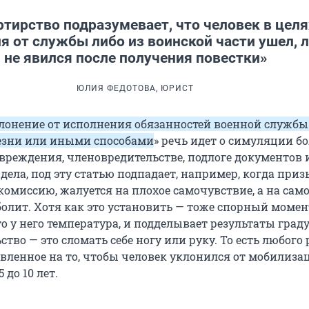
тирство подразумевает, что человек в целя
я от службы либо из воинской части ушел, 
не явился после получения повестки»
ЮЛИЯ ФЕДОТОВА, ЮРИСТ
лонение от исполнения обязанностей военной службы
езни или иными способами
» речь идет о симуляции бо
реждения, членовредительстве, подлоге документов 
 дела, под эту статью подпадает, например, когда при
омиссию, жалуется на плохое самочувствие, а на само
болит. Хотя как это установить — тоже спорный момен
то у него температура, и подделывает результаты град
тво — это сломать себе ногу или руку. То есть любого 
авленное на то, чтобы человек уклонился от мобилиза
 до 10 лет.