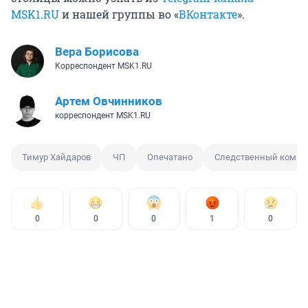
MSK1.RU
и нашей группы во «
ВКонтакте
».
Вера Борисова
Корреспондент MSK1.RU
Артем Овчинников
корреспондент MSK1.RU
Тимур Хайдаров
ЧП
Опечатано
Следственный комит
0
0
0
1
0