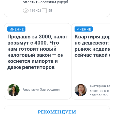
оплатить соседям ущерб
119 421
55
МНЕНИЕ
МНЕНИЕ
Продашь за 3000, налог
Квартиры дор
возьмут с 4000. Что
но дешевеют: 
нам готовит новый
рынок недвиж
налоговый закон — он
сейчас такой 
коснется импорта и
даже репетиторов
Екатерина Торо
Анастасия Завгородняя
директор агентс
недвижимости
РЕКОМЕНДУЕМ