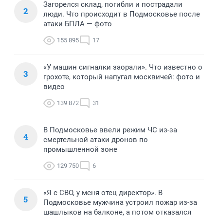
Загорелся склад, погибли и пострадали
2
люди. Что происходит в Подмосковье после
атаки БПЛА — фото
155 895
17
«У машин сигналки заорали». Что известно о
3
грохоте, который напугал москвичей: фото и
видео
139 872
31
В Подмосковье ввели режим ЧС из-за
4
смертельной атаки дронов по
промышленной зоне
129 750
6
«Я с СВО, у меня отец директор». В
5
Подмосковье мужчина устроил пожар из-за
шашлыков на балконе, а потом отказался