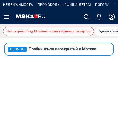
НЕДВИЖИМОСТЬ
ПРОМОКОДЫ
АФИША ДЕТЯМ
ПОГОДА
Т
Что за грохот над Москвой — ответ военных экспертов
Где начать 
Пробки из-за перекрытий в Москве
СРОЧНО