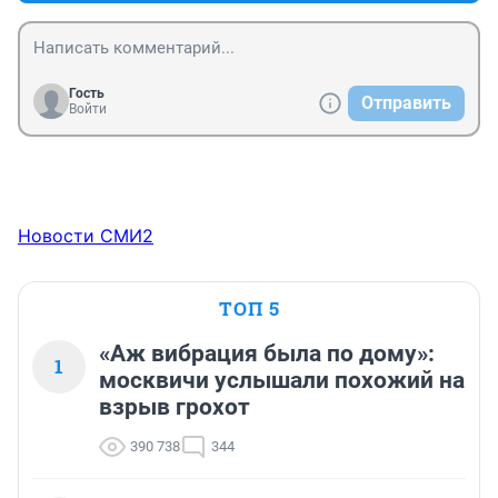
Гость
Отправить
Войти
Новости СМИ2
ТОП 5
«Аж вибрация была по дому»:
1
москвичи услышали похожий на
взрыв грохот
390 738
344