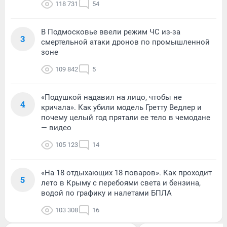
118 731
54
В Подмосковье ввели режим ЧС из-за
3
смертельной атаки дронов по промышленной
зоне
109 842
5
«Подушкой надавил на лицо, чтобы не
4
кричала». Как убили модель Гретту Ведлер и
почему целый год прятали ее тело в чемодане
— видео
105 123
14
«На 18 отдыхающих 18 поваров». Как проходит
5
лето в Крыму с перебоями света и бензина,
водой по графику и налетами БПЛА
103 308
16