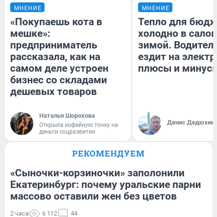
МНЕНИЕ
МНЕНИЕ
«Покупаешь кота в
Тепло для бюдж
мешке»:
холодно в сало
предприниматель
зимой. Водитель
рассказала, как на
ездит на электр
самом деле устроен
плюсы и минус
бизнес со складами
дешевых товаров
Наталья Шорохова
Денис Дедюхин
Открыла кофейную точку на
деньги соцразвития
РЕКОМЕНДУЕМ
«Сыночки-корзиночки» заполонили
Екатеринбург: почему уральские парни
массово оставили жен без цветов
2 часа
6 112
44