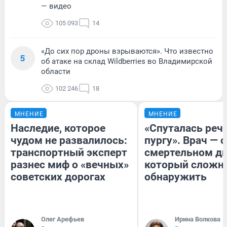
— видео
105 093
14
«До сих пор дроны взрываются». Что известно
5
об атаке на склад Wildberries во Владимирской
области
102 246
18
МНЕНИЕ
МНЕНИЕ
Наследие, которое
«Спуталась речь
чудом не развалилось:
пургу». Врач — о
транспортный эксперт
смертельном ди
разнес миф о «вечных»
который сложн
советских дорогах
обнаружить
Олег Арефьев
Ирина Волкова