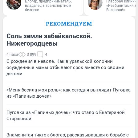
Блогер, предприниматель,
Главврач клиник
владелец в транспортном
«Реабилитация д
бизнесе
Волковой»
РЕКОМЕНДУЕМ
Соль земли забайкальской.
Нижегородцевы
4 часа
3 899
4
С рождения в неволе. Как в уральской колонии
осужденные мамы отбывают срок вместе со своими
детьми
«Меня бесила моя роль»: как сегодня выглядит Пуговка
из «Папиных дочек»
Пуговка из «Папиных дочек»: что стало с Екатериной
Старшовой
Знаменитая тикток-блогер, рассказывавшая о борьбе с