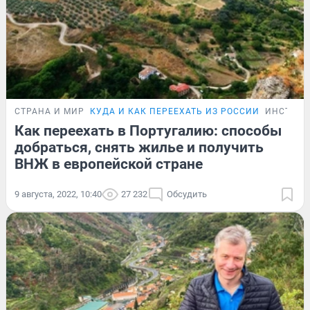
СТРАНА И МИР
КУДА И КАК ПЕРЕЕХАТЬ ИЗ РОССИИ
ИНСТРУ
Как переехать в Португалию: способы
добраться, снять жилье и получить
ВНЖ в европейской стране
9 августа, 2022, 10:40
27 232
Обсудить