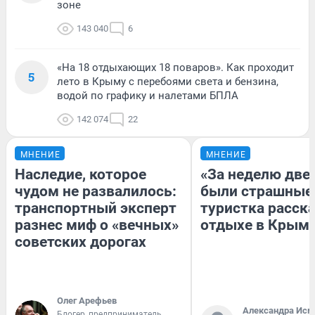
зоне
143 040
6
«На 18 отдыхающих 18 поваров». Как проходит
5
лето в Крыму с перебоями света и бензина,
водой по графику и налетами БПЛА
142 074
22
МНЕНИЕ
МНЕНИЕ
Наследие, которое
«За неделю две
чудом не развалилось:
были страшные
транспортный эксперт
туристка расска
разнес миф о «вечных»
отдыхе в Крым
советских дорогах
Олег Арефьев
Александра Исм
Блогер, предприниматель,