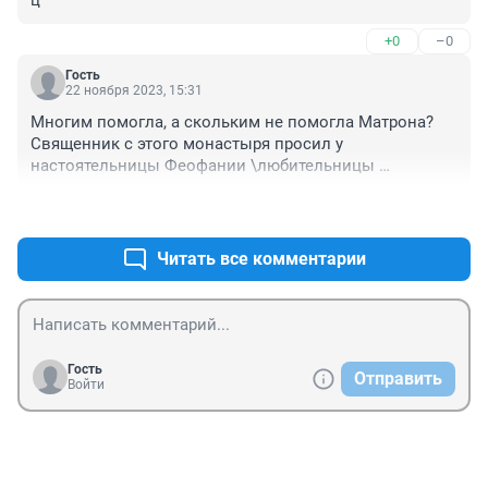
ц
+0
–0
Гость
22 ноября 2023, 15:31
Многим помогла, а скольким не помогла Матрона? 
Священник с этого монастыря просил у 
настоятельницы Феофании \любительницы 
иномарок\ денег на излечение сына, не дала, сын 
+0
–0
умер... и Матрона не помогла..
Читать все комментарии
Гость
Отправить
Войти