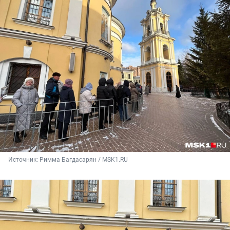
Источник: 
Римма Багдасарян / MSK1.RU