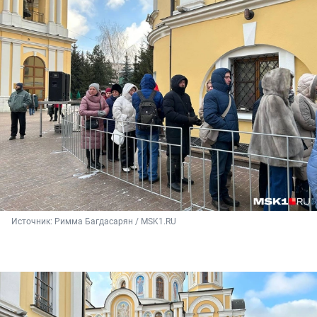
Источник: 
Римма Багдасарян / MSK1.RU