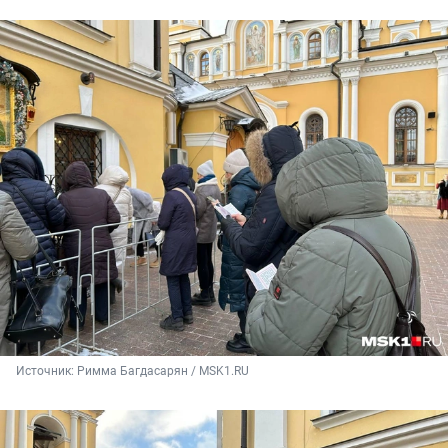
Источник: 
Римма Багдасарян / MSK1.RU