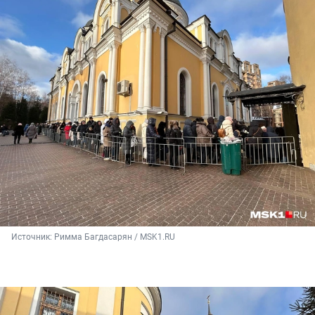
Источник: 
Римма Багдасарян / MSK1.RU