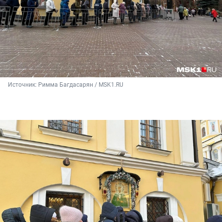
Источник: 
Римма Багдасарян / MSK1.RU