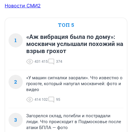
Новости СМИ2
ТОП 5
«Аж вибрация была по дому»:
1
москвичи услышали похожий на
взрыв грохот
431 415
374
«У машин сигналки заорали». Что известно о
2
грохоте, который напугал москвичей: фото и
видео
414 102
95
Загорелся склад, погибли и пострадали
3
люди. Что происходит в Подмосковье после
атаки БПЛА — фото