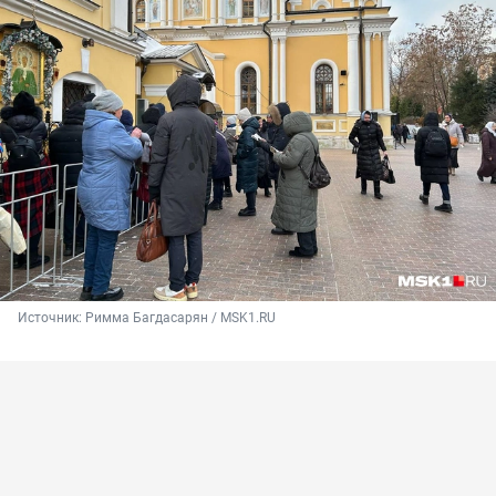
Источник: 
Римма Багдасарян / MSK1.RU