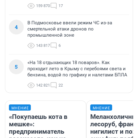
159 870
17
В Подмосковье ввели режим ЧС из-за
4
смертельной атаки дронов по
промышленной зоне
143 817
6
«На 18 отдыхающих 18 поваров». Как
5
проходит лето в Крыму с перебоями света и
бензина, водой по графику и налетами БПЛА
142 821
22
МНЕНИЕ
МНЕНИЕ
«Покупаешь кота в
Меланхоличны
мешке»:
лесоруб, фран
предприниматель
нигилист и по