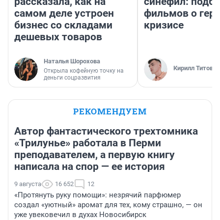
рассказала, как на
синефил: подб
самом деле устроен
фильмов о геро
бизнес со складами
кризисе
дешевых товаров
Наталья Шорохова
Кирилл Титов
Открыла кофейную точку на
деньги соцразвития
РЕКОМЕНДУЕМ
Автор фантастического трехтомника
«Трилунье» работала в Перми
преподавателем, а первую книгу
написала на спор — ее история
9 августа
16 652
12
«Протянуть руку помощи»: незрячий парфюмер
создал «уютный» аромат для тех, кому страшно, — он
уже увековечил в духах Новосибирск