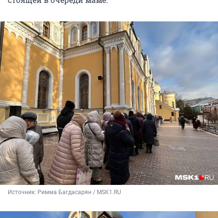
Источник: 
Римма Багдасарян / MSK1.RU