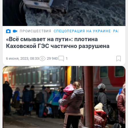
ПРОИСШЕСТВИЯ
СПЕЦОПЕРАЦИЯ НА УКРАИНЕ
РАЗРУШ
«Всё смывает на пути»: плотина
Каховской ГЭС частично разрушена
6 июня, 2023, 08:33
29 940
1