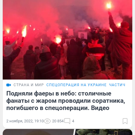
СТРАНА И МИР
СПЕЦОПЕРАЦИЯ НА УКРАИНЕ
ЧАСТИЧНАЯ
Подняли фаеры в небо: столичные
фанаты с жаром проводили соратника,
погибшего в спецоперации. Видео
2 ноября, 2022, 19:10
20 854
4