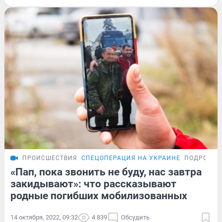
ПРОИСШЕСТВИЯ
СПЕЦОПЕРАЦИЯ НА УКРАИНЕ
ПОДРОБНО
«Пап, пока звонить не буду, нас завтра
закидывают»: что рассказывают
родные погибших мобилизованных
14 октября, 2022, 09:32
4 839
Обсудить