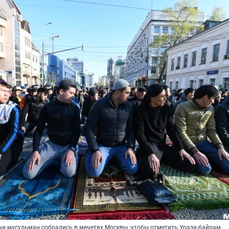
чи мусульман собрались в мечетях Москвы, чтобы отметить Ураза-байрам