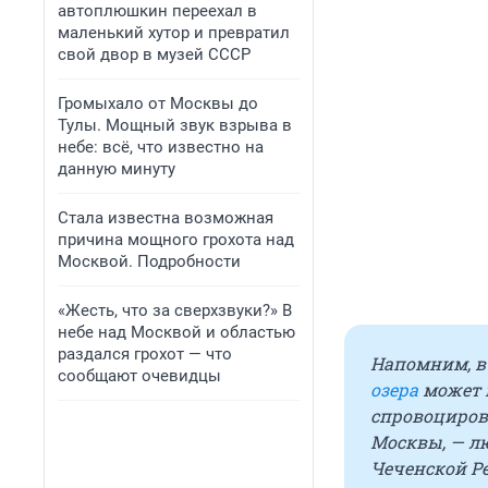
автоплюшкин переехал в
маленький хутор и превратил
свой двор в музей СССР
Громыхало от Москвы до
Тулы. Мощный звук взрыва в
небе: всё, что известно на
данную минуту
Стала известна возможная
причина мощного грохота над
Москвой. Подробности
«Жесть, что за сверхзвуки?» В
небе над Москвой и областью
раздался грохот — что
Напомним, в
сообщают очевидцы
озера
может 
спровоцирова
Москвы, — л
Чеченской Р