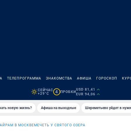
А
ТЕЛЕПРОГРАММА
ЗНАКОМСТВА
АФИША
ГОРОСКОП
КУР
USD 81,41
СЕЙЧАС
4
ПРОБКИ
+29°C
EUR 94,06
ачать новую жизнь?
Афиша на выходные
Шереметьево уйдет в нуж
АЙРАМ В МОСКВЕ
МЕЧЕТЬ У СВЯТОГО ОЗЕРА