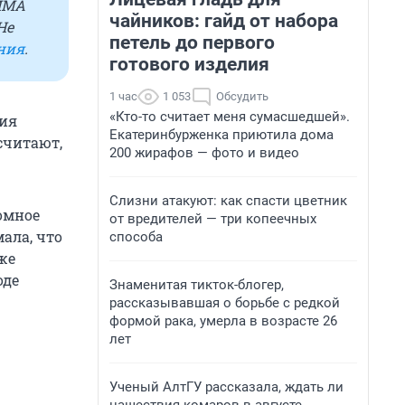
 ММА
чайников: гайд от набора
 Не
петель до первого
ния
.
готового изделия
1 час
1 053
Обсудить
«Кто-то считает меня сумасшедшей».
ния
Екатеринбурженка приютила дома
считают,
200 жирафов — фото и видео
Слизни атакуют: как спасти цветник
ромное
от вредителей — три копеечных
ала, что
способа
уже
оде
Знаменитая тикток-блогер,
рассказывавшая о борьбе с редкой
формой рака, умерла в возрасте 26
лет
Ученый АлтГУ рассказала, ждать ли