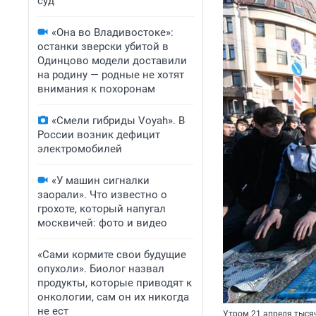
суд
«Она во Владивостоке»:
останки зверски убитой в
Одинцово модели доставили
на родину — родные не хотят
внимания к похоронам
«Смели гибриды Voyah». В
России возник дефицит
электромобилей
«У машин сигналки
заорали». Что известно о
грохоте, который напугал
москвичей: фото и видео
«Сами кормите свои будущие
опухоли». Биолог назвал
продукты, которые приводят к
онкологии, сам он их никогда
не ест
Утром 21 апреля тыся