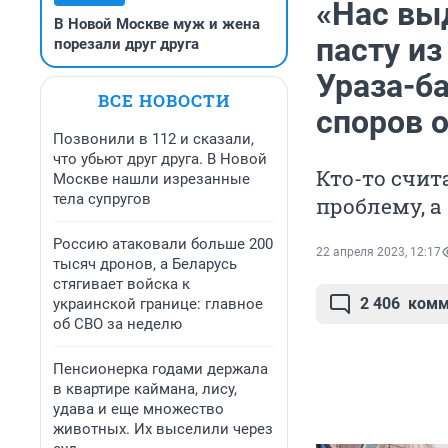
«Нас вы
В Новой Москве муж и жена
пасту из
порезали друг друга
Ураза-б
ВСЕ НОВОСТИ
споров 
Позвонили в 112 и сказали,
что убьют друг друга. В Новой
Кто-то счит
Москве нашли изрезанные
тела супругов
проблему, а 
Россию атаковали больше 200
22 апреля 2023, 12:17
тысяч дронов, а Беларусь
стягивает войска к
2 406
комм
украинской границе: главное
об СВО за неделю
Пенсионерка годами держала
в квартире каймана, лису,
удава и еще множество
животных. Их выселили через