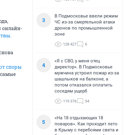
В Подмосковье ввели режим
3
ода,
ЧС из-за смертельной атаки
В онлайн-
дронов по промышленной
зоне
итвы
.
128 427
6
снова
я
«Я с СВО, у меня отец
4
ют споры
директор». В Подмосковье
мужчина устроил пожар из-за
 самые
шашлыков на балконе, а
потом отказался оплатить
соседям ущерб
119 376
54
«На 18 отдыхающих 18
5
поваров». Как проходит лето
в Крыму с перебоями света и