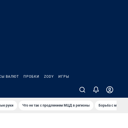
СЫ ВАЛЮТ
ПРОБКИ
ZODY
ИГРЫ
ные руки
Что не так с продлением МЦД в регионы
Борьба с мэрией 