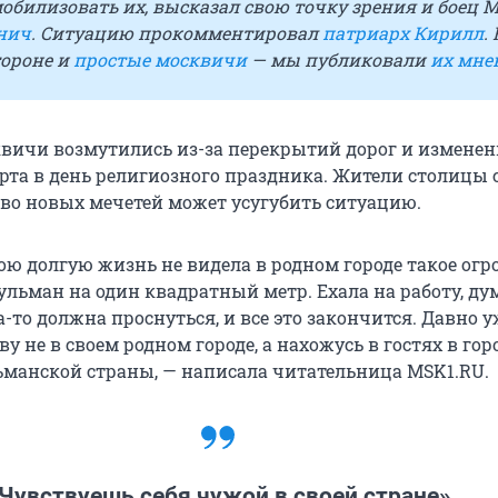
обилизовать их, высказал свою точку зрения и боец
нич
. Ситуацию прокомментировал
патриарх Кирилл
.
тороне и
простые москвичи
— мы публиковали
их мне
вичи возмутились из-за перекрытий дорог и измене
рта в день религиозного праздника. Жители столицы 
тво новых мечетей может усугубить ситуацию.
ою долгую жизнь не видела в родном городе такое ог
льман на один квадратный метр. Ехала на работу, дум
да-то должна проснуться, и все это закончится. Давно 
ву не в своем родном городе, а нахожусь в гостях в гор
ьманской страны, — написала читательница MSK1.RU.
Чувствуешь себя чужой в своей стране»