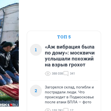
ТОП 5
«Аж вибрация была
1
по дому»: москвичи
услышали похожий
на взрыв грохот
388 038
341
Загорелся склад, погибли и
2
пострадали люди. Что
происходит в Подмосковье
после атаки БПЛА — фото
155 781
17