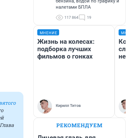
бензина, водой по графику и
налетами БПЛА
117 864
19
МНЕНИЕ
МНЕНИ
Жизнь на колесах:
Когда
подборка лучших
слов:
фильмов о гонках
немых
вятого
Кирилл Титов
то
ей
РЕКОМЕНДУЕМ
Глава
Лицевая гладь для