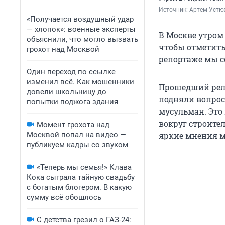
Источник: 
Артем Устю
«Получается воздушный удар
— хлопок»: военные эксперты
В Москве утром 
объяснили, что могло вызвать
чтобы отметит
грохот над Москвой
репортаже мы с
Один переход по ссылке
изменил всё. Как мошенники
Прошедший рел
довели школьницу до
подняли вопрос
попытки поджога здания
мусульман. Это 
вокруг строите
Момент грохота над
Москвой попал на видео —
яркие мнения м
публикуем кадры со звуком
«Теперь мы семья!» Клава
Кока сыграла тайную свадьбу
с богатым блогером. В какую
сумму всё обошлось
С детства грезил о ГАЗ-24: