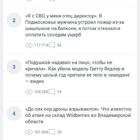
«Я с СВО, у меня отец директор». В
2
Подмосковье мужчина устроил пожар из-за
шашлыков на балконе, а потом отказался
оплатить соседям ущерб
117 714
54
«Подушкой надавил на лицо, чтобы не
3
кричала». Как убили модель Гретту Ведлер и
почему целый год прятали ее тело в чемодане
— видео
104 268
14
«До сих пор дроны взрываются». Что известно
4
об атаке на склад Wildberries во Владимирской
области
101 004
18