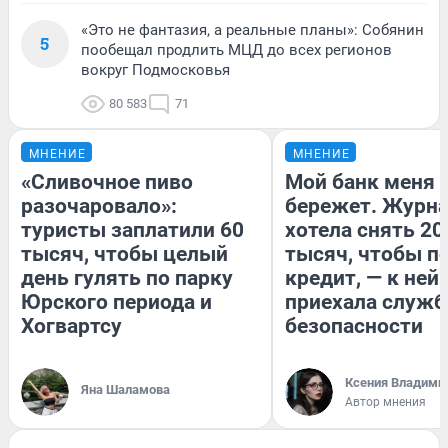
«Это не фантазия, а реальные планы»: Собянин
5
пообещал продлить МЦД до всех регионов
вокруг Подмосковья
80 583
71
МНЕНИЕ
МНЕНИЕ
«Сливочное пиво
Мой банк меня
разочаровало»:
бережет. Журн
туристы заплатили 60
хотела снять 20
тысяч, чтобы целый
тысяч, чтобы п
день гулять по парку
кредит, — к ней
Юрского периода и
приехала служб
Хогвартсу
безопасности
Ксения Владими
Яна Шаламова
Автор мнения