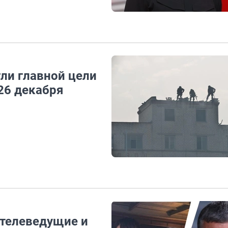
гли главной цели
26 декабря
 телеведущие и