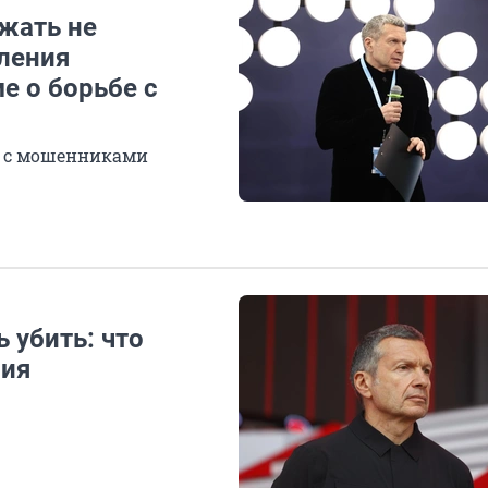
ажать не
ления
е о борьбе с
я с мошенниками
 убить: что
ния