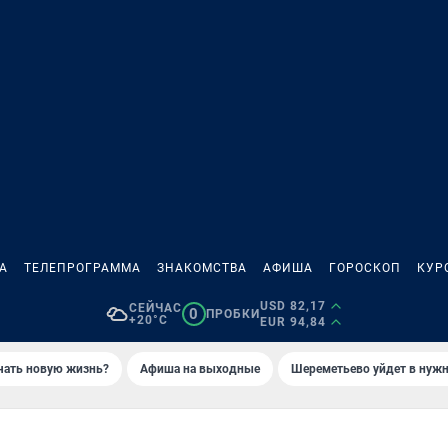
А
ТЕЛЕПРОГРАММА
ЗНАКОМСТВА
АФИША
ГОРОСКОП
КУР
USD 82,17
СЕЙЧАС
0
ПРОБКИ
+20°C
EUR 94,84
ачать новую жизнь?
Афиша на выходные
Шереметьево уйдет в нуж