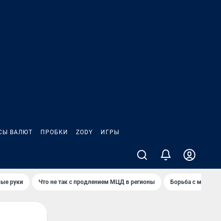
СЫ ВАЛЮТ
ПРОБКИ
ZODY
ИГРЫ
ные руки
Что не так с продлением МЦД в регионы
Борьба с мэрией 