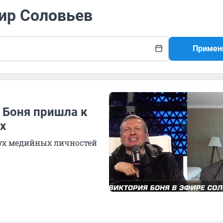
мир Соловьев
Примен
 Боня пришла к
х
вух медийных личностей