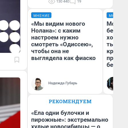
130 440
19
МНЕНИЕ
МНЕНИЕ
«Мы видим нового
Мой ба
Нолана»: с каким
береже
настроем нужно
хотела 
смотреть «Одиссею»,
тысяч,
чтобы она не
кредит,
выглядела как фиаско
приеха
безопа
Кс
Надежда Губарь
Ав
РЕКОМЕНДУЕМ
«Ела одни булочки и
пирожные»: экстремально
худые новосибирцы — о