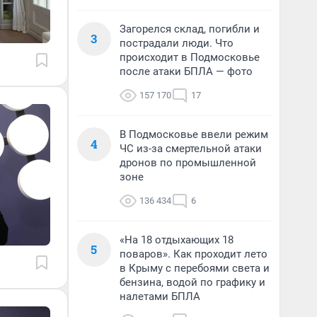
Загорелся склад, погибли и
3
пострадали люди. Что
происходит в Подмосковье
после атаки БПЛА — фото
157 170
17
В Подмосковье ввели режим
4
ЧС из-за смертельной атаки
дронов по промышленной
зоне
136 434
6
«На 18 отдыхающих 18
5
поваров». Как проходит лето
в Крыму с перебоями света и
бензина, водой по графику и
налетами БПЛА