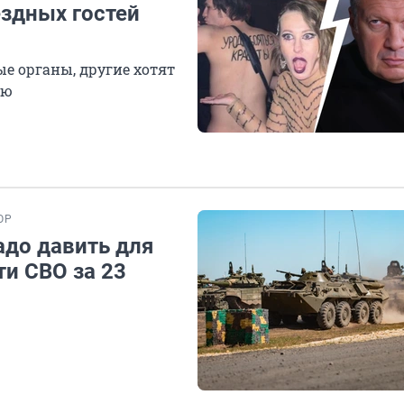
здных гостей
е органы, другие хотят
ую
ОР
адо давить для
ти СВО за 23