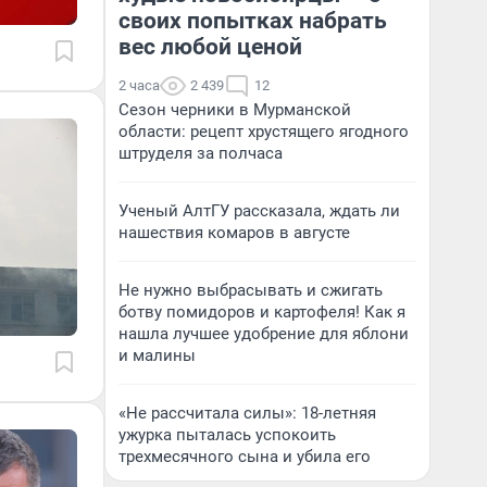
своих попытках набрать
вес любой ценой
2 часа
2 439
12
Сезон черники в Мурманской
области: рецепт хрустящего ягодного
штруделя за полчаса
Ученый АлтГУ рассказала, ждать ли
нашествия комаров в августе
Не нужно выбрасывать и сжигать
ботву помидоров и картофеля! Как я
нашла лучшее удобрение для яблони
и малины
«Не рассчитала силы»: 18-летняя
ужурка пыталась успокоить
трехмесячного сына и убила его