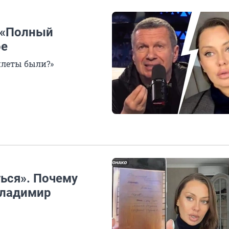
 «Полный
ое
рилеты были?»
ться». Почему
Владимир