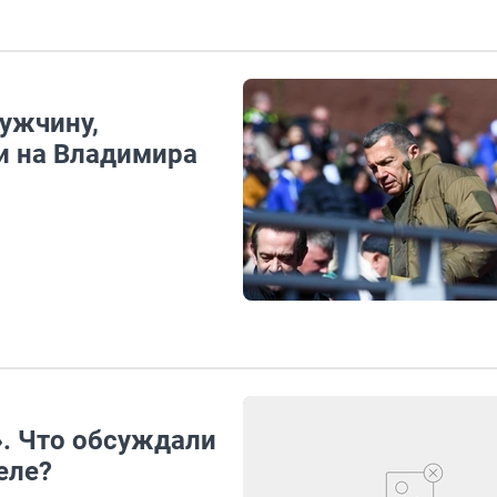
ужчину,
и на Владимира
». Что обсуждали
еле?