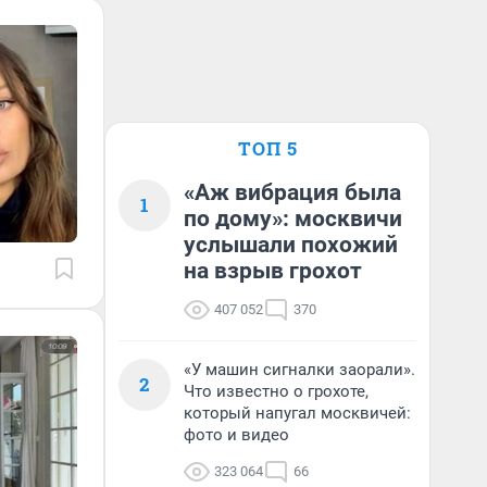
ТОП 5
«Аж вибрация была
1
по дому»: москвичи
услышали похожий
на взрыв грохот
407 052
370
«У машин сигналки заорали».
2
Что известно о грохоте,
который напугал москвичей:
фото и видео
323 064
66