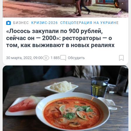
БИЗНЕС
КРИЗИС-2026
СПЕЦОПЕРАЦИЯ НА УКРАИНЕ
ПОД
«Лосось закупали по 900 рублей,
сейчас он — 2000»: рестораторы — о
том, как выживают в новых реалиях
30 марта, 2022, 09:00
1 885
Обсудить