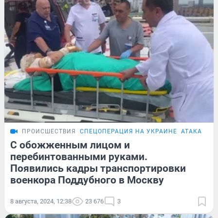
ПРОИСШЕСТВИЯ
СПЕЦОПЕРАЦИЯ НА УКРАИНЕ
АТАКА НА 
С обожженным лицом и
перебинтованными руками.
Появились кадры транспортировки
военкора Поддубного в Москву
8 августа, 2024, 12:38
23 676
3